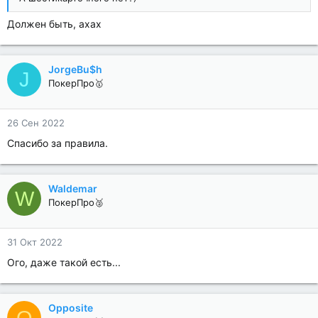
Должен быть, ахах
JorgeBu$h
J
ПокерПро🥇
26 Сен 2022
Спасибо за правила.
Waldemar
W
ПокерПро🥈
31 Окт 2022
Ого, даже такой есть...
Opposite
O