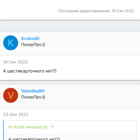
Последнее редактирование:
16 Сен 2022
Krokodil
K
ПокерПро🥇
19 Сен 2022
А шестикарточного нет?)
Volodka90
V
ПокерПро🥉
23 Сен 2022
Krokodil написал(а):
А шестикарточного нет?)