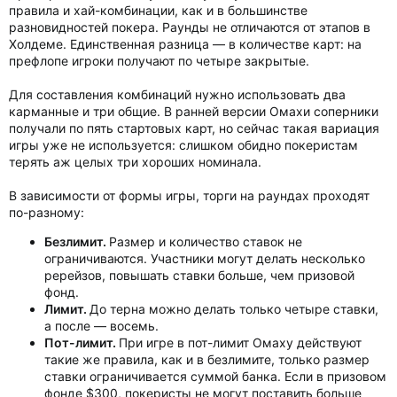
правила и хай-комбинации, как и в большинстве
разновидностей покера. Раунды не отличаются от этапов в
Холдеме. Единственная разница — в количестве карт: на
префлопе игроки получают по четыре закрытые.
Для составления комбинаций нужно использовать два
карманные и три общие. В ранней версии Омахи соперники
получали по пять стартовых карт, но сейчас такая вариация
игры уже не используется: слишком обидно покеристам
терять аж целых три хороших номинала.
В зависимости от формы игры, торги на раундах проходят
по-разному:
Безлимит.
Размер и количество ставок не
ограничиваются. Участники могут делать несколько
ререйзов, повышать ставки больше, чем призовой
фонд.
Лимит.
До терна можно делать только четыре ставки,
а после — восемь.
Пот-лимит.
При игре в пот-лимит Омаху действуют
такие же правила, как и в безлимите, только размер
ставки ограничивается суммой банка. Если в призовом
фонде $300, покеристы не могут поставить больше