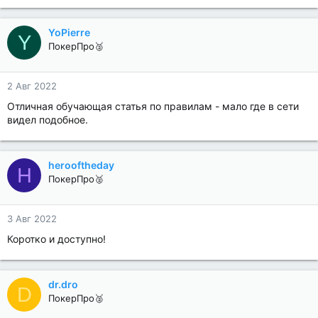
YoPierre
Y
ПокерПро🥈
2 Авг 2022
Отличная обучающая статья по правилам - мало где в сети
видел подобное.
herooftheday
H
ПокерПро🥈
3 Авг 2022
Коротко и доступно!
dr.dro
D
ПокерПро🥈