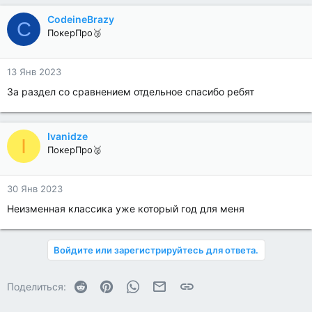
CodeineBrazy
C
ПокерПро🥉
13 Янв 2023
За раздел со сравнением отдельное спасибо ребят
Ivanidze
I
ПокерПро🥈
30 Янв 2023
Неизменная классика уже который год для меня
Войдите или зарегистрируйтесь для ответа.
Reddit
Pinterest
WhatsApp
Электронная почта
Ссылка
Поделиться: