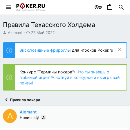
Правила Техасского Холдема
А
Д
Alomant
27 Май 2022
в
а
т
т
о
а
Эксклюзивные фрироллы
для игроков Poker.ru
р
н
т
а
е
ч
м
а
Конкурс “Термины покера":
Что ты знаешь о
ы
л
любимой игре? Участвуй в конкурсе и выигрывай
а
призы!
Правила покера
Alomant
A
Новичок🥈