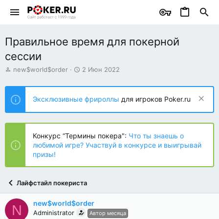
Правильное время для покерной
сессии
А
Д
new$world$order
2 Июн 2022
в
а
т
т
о
а
Эксклюзивные фрироллы
для игроков Poker.ru
р
н
т
а
е
ч
м
а
Конкурс “Термины покера":
Что ты знаешь о
ы
л
любимой игре? Участвуй в конкурсе и выигрывай
а
призы!
Лайфстайл покериста
new$world$order
N
Administrator
Автор месяца