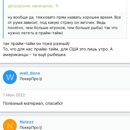
gonzopioner написал(а):
ну вообще да, тяжковато прям назвать хорошее время. Все
от рума зависит, под какую страну он заточек. Ведь
понятно, чем больше игроков, тем больше рыбы) так что
нужно лететь в прайм-тайм)
так прайм-тайм он тоже разный)
То, что для нас прайм-тайм, для США это лишь утро. А
американцы - та ещё рыбешка
well_done
W
ПокерПро🥈
7 Июн 2022
Полезный материал, спасибо!
Nutzzz
N
ПокерПро🥇