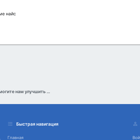
ме найс
Обратная связь (помогите нам улучшить форум)
Быстрая навигация
Главная
Вой
х