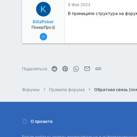
184
9 Фев 2023
K
В приниципе структура на фору
KillaPoker
ПокерПро🥈
13 Июн 2022
384
0
Reddit
Pinterest
WhatsApp
Электронная почта
Ссылка
Поделиться:
Форумы
Правила форума
О проекте
Forum.poker.ru создан исключительно в информационны