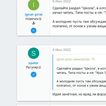
6 Июн 2022
I
Сделайте раздел "Школа", в кот
начал читать. Типа посты а-ля: 
ignat-pirat
Новичок🥈
А молодняк пусть там обсуждае
поэтапно, от основ к узким вещ
4 Июн 2022
7
0
6 Июн 2022
S
ignat-pirat написал(а):
speler
Регуляр🥇
Сделайте раздел "Школа", в ко
31 Май 2022
читать. Типа посты а-ля: "Урок 
95
А молодняк пусть там обсуждае
0
поэтапно, от основ к узким вещ
Идея зачётная, но вряд ли фору