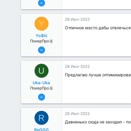
6 Июн 2022
368
0
28 Июл 2022
Y
Отличное место дабы отвлечься 
Yo$hi
ПокерПро🥈
25 Июл 2022
371
0
28 Июл 2022
U
Предлагаю лучше оптимизироват
Uka-Uka
ПокерПро🥈
25 Июл 2022
256
1
28 Июл 2022
R
Давненько сюда не заходил - п
ReGGG