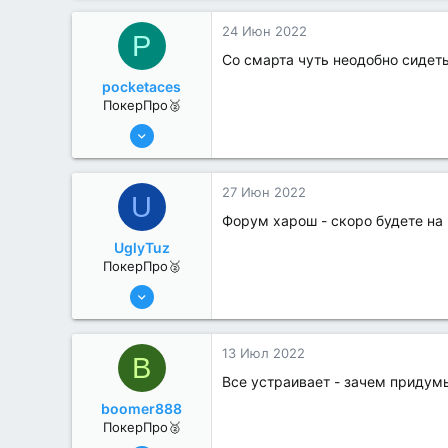
1
24 Июн 2022
P
Со смарта чуть неодобно сидеть
pocketaces
ПокерПро🥈
6 Июн 2022
386
3
27 Июн 2022
U
Форум харош - скоро будете на
UglyTuz
ПокерПро🥈
13 Июн 2022
376
4
13 Июл 2022
B
Все устраивает - зачем приду
boomer888
ПокерПро🥈