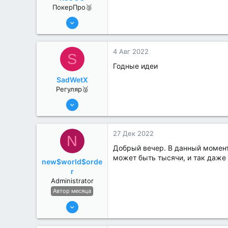
ПокерПро🥈
8 Июн 2022
372
0
4 Авг 2022
S
Годные идеи
SadWetX
Регуляр🥈
19 Июл 2022
65
1
27 Дек 2022
N
Добрый вечер. В данный момент
может быть тысячи, и так даже
new$world$orde
r
Administrator
Автор месяца
27 Май 2022
3,039