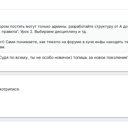
тором постить могут только админы. разработайте структуру от А д
1, правила". Урок 2. Выбираем дисциплину и тд.
т) Сами понимаете, как тяжело на форуме в куче инфы находить т
ам.
Судя по всему, ты не особо новичок) топишь за новое поколени
мотритися.