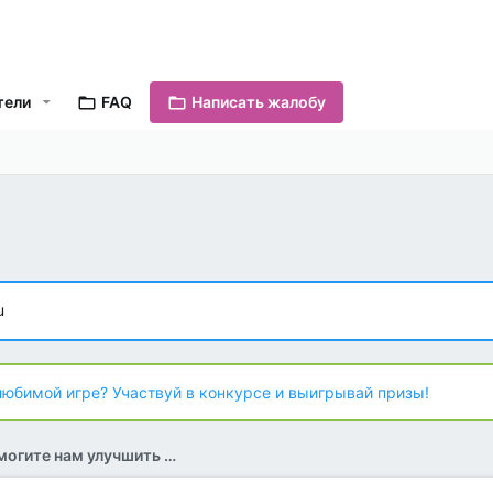
тели
FAQ
Написать жалобу
u
любимой игре? Участвуй в конкурсе и выигрывай призы!
Обратная связь (помогите нам улучшить форум)