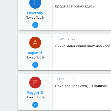
L
Вроде все ровно здесь
Loverboy
ПокерПро🥇
8 Июн 2022
445
1
13 Июн 2022
A
Лично меня синий цвет немного 
aspen01
ПокерПро🥈
13 Июн 2022
330
0
17 Июн 2022
F
Пока все нравится, 10 баллов!
Faggot1K
ПокерПро🥈
13 Июн 2022
273