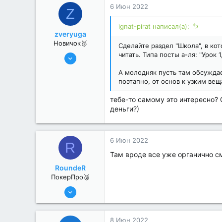
6 Июн 2022
Z
ignat-pirat написал(а):
zveryuga
Новичок🥇
Сделайте раздел "Школа", в ко
2 Июн 2022
читать. Типа посты а-ля: "Урок 
10
А молодняк пусть там обсуждае
0
поэтапно, от основ к узким вещ
тебе-то самому это интересно? 
деньги?)
6 Июн 2022
R
Там вроде все уже органично с
RoundeR
ПокерПро🥈
6 Июн 2022
311
2
8 Июн 2022