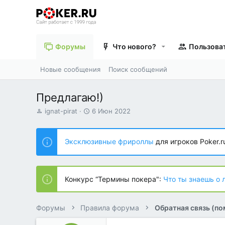
Форумы
Что нового?
Пользова
Новые сообщения
Поиск сообщений
Предлагаю!)
А
Д
ignat-pirat
6 Июн 2022
в
а
т
т
о
а
Эксклюзивные фрироллы
для игроков Poker.r
р
н
т
а
е
ч
м
а
Конкурс “Термины покера":
Что ты знаешь о 
ы
л
а
Форумы
Правила форума