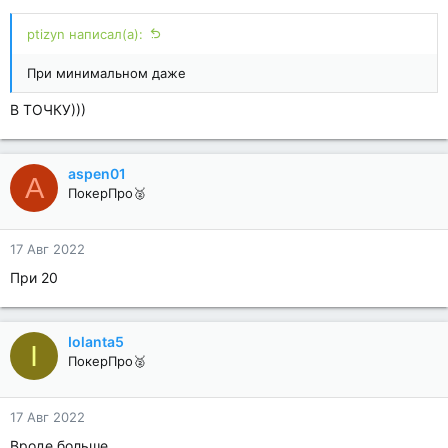
ptizyn написал(а):
При минимальном даже
В ТОЧКУ)))
aspen01
A
ПокерПро🥈
17 Авг 2022
При 20
Iolanta5
I
ПокерПро🥈
17 Авг 2022
Вроде больше