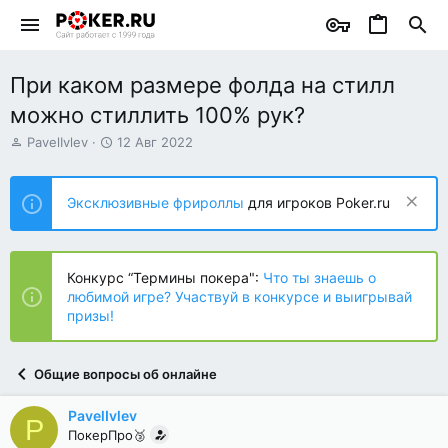
При каком размере фолда на стилл
можно стиллить 100% рук?
А
Д
PavelIvlev
12 Авг 2022
в
а
т
т
о
а
Эксклюзивные фрироллы
для игроков Poker.ru
р
н
т
а
е
ч
м
а
Конкурс “Термины покера":
Что ты знаешь о
ы
л
любимой игре? Участвуй в конкурсе и выигрывай
а
призы!
Общие вопросы об онлайне
PavelIvlev
P
ПокерПро🥉