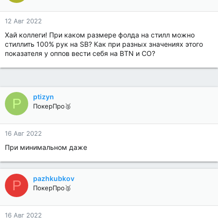
12 Авг 2022
Хай коллеги! При каком размере фолда на стилл можно
стиллить 100% рук на SB? Как при разных значениях этого
показателя у оппов вести себя на BTN и CO?
ptizyn
P
ПокерПро🥈
16 Авг 2022
При минимальном даже
pazhkubkov
P
ПокерПро🥈
16 Авг 2022