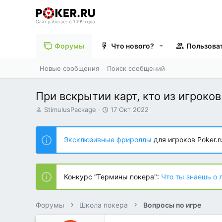
Форумы
Что нового?
Пользова
Новые сообщения
Поиск сообщений
При вскрытии карт, кто из игрок
А
Д
StimulusPackage
17 Окт 2022
в
а
т
т
о
а
Эксклюзивные фрироллы
для игроков Poker.r
р
н
т
а
е
ч
м
а
Конкурс “Термины покера":
Что ты знаешь о 
ы
л
а
Форумы
Школа покера
Вопросы по игре