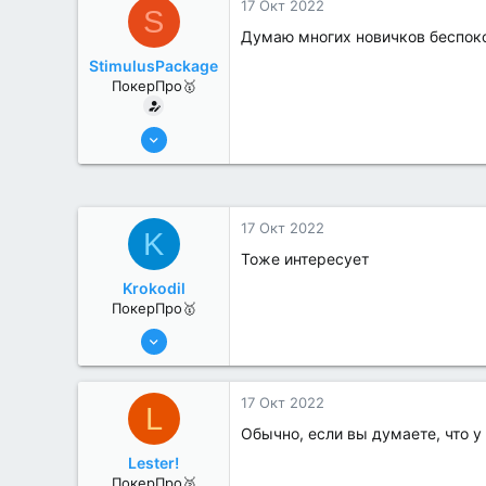
17 Окт 2022
S
Думаю многих новичков беспокои
StimulusPackage
ПокерПро🥇
25 Июл 2022
430
2
17 Окт 2022
K
Тоже интересует
Krokodil
ПокерПро🥇
25 Июл 2022
416
2
17 Окт 2022
L
Обычно, если вы думаете, что у
Lester!
ПокерПро🥈