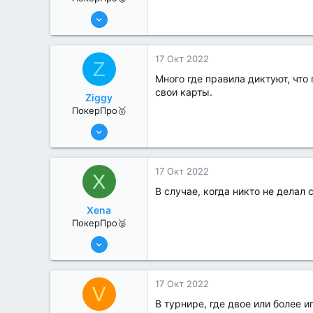
25 Июл 2022
397
1
17 Окт 2022
Z
Много где правила диктуют, что
свои карты.
Ziggy
ПокерПро🥇
25 Июл 2022
403
0
17 Окт 2022
X
В случае, когда никто не делал
Xena
ПокерПро🥈
25 Июл 2022
397
0
17 Окт 2022
V
В турнире, где двое или более 