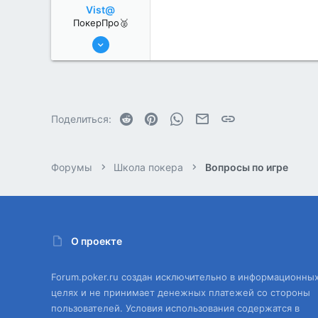
Vist@
ПокерПро🥈
25 Июл 2022
378
1
Reddit
Pinterest
WhatsApp
Электронная почта
Ссылка
Поделиться:
Форумы
Школа покера
Вопросы по игре
О проекте
Forum.poker.ru создан исключительно в информационны
целях и не принимает денежных платежей со стороны
пользователей. Условия использования содержатся в