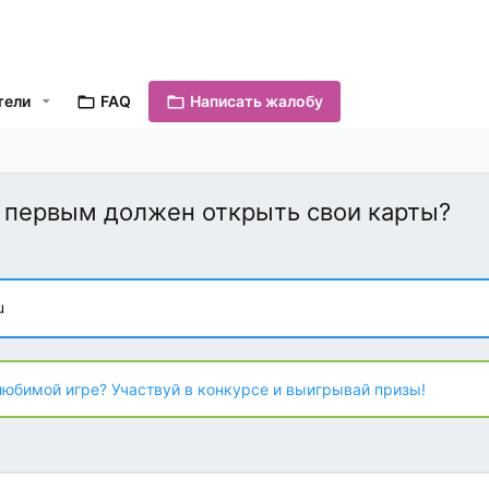
тели
FAQ
Написать жалобу
ов первым должен открыть свои карты?
u
любимой игре? Участвуй в конкурсе и выигрывай призы!