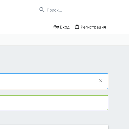
Вход
Регистрация