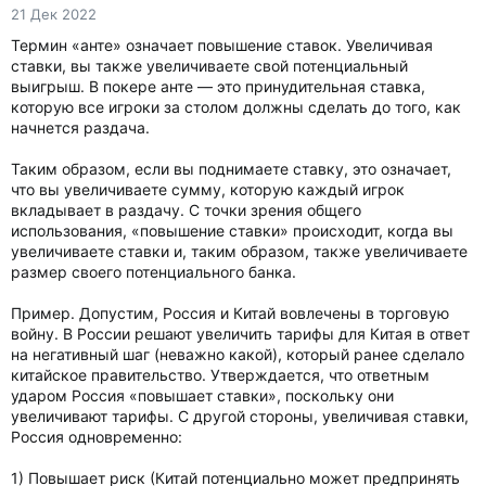
21 Дек 2022
Термин «анте» означает повышение ставок. Увеличивая
ставки, вы также увеличиваете свой потенциальный
выигрыш. В покере анте — это принудительная ставка,
которую все игроки за столом должны сделать до того, как
начнется раздача.
Таким образом, если вы поднимаете ставку, это означает,
что вы увеличиваете сумму, которую каждый игрок
вкладывает в раздачу. С точки зрения общего
использования, «повышение ставки» происходит, когда вы
увеличиваете ставки и, таким образом, также увеличиваете
размер своего потенциального банка.
Пример. Допустим, Россия и Китай вовлечены в торговую
войну. В России решают увеличить тарифы для Китая в ответ
на негативный шаг (неважно какой), который ранее сделало
китайское правительство. Утверждается, что ответным
ударом Россия «повышает ставки», поскольку они
увеличивают тарифы. С другой стороны, увеличивая ставки,
Россия одновременно:
1) Повышает риск (Китай потенциально может предпринять