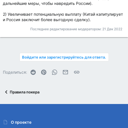
дальнейшие меры, чтобы навредить России).
2) Увеличивает потенциальную выплату (Китай капитулирует
и Россия заключит более выгодную сделку).
Последнее редактирование модератором:
21 Дек 2022
Войдите или зарегистрируйтесь для ответа.
Reddit
Pinterest
WhatsApp
Электронная почта
Ссылка
Поделиться:
Правила покера
О проекте