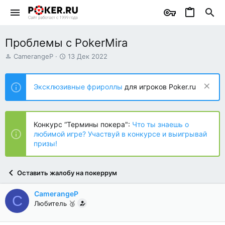
Проблемы с PokerMira
А
Д
CamerangeP
13 Дек 2022
в
а
т
т
о
а
Эксклюзивные фрироллы
для игроков Poker.ru
р
н
т
а
е
ч
м
а
Конкурс “Термины покера":
Что ты знаешь о
ы
л
любимой игре? Участвуй в конкурсе и выигрывай
а
призы!
Оставить жалобу на покеррум
CamerangeP
C
Любитель 🥉