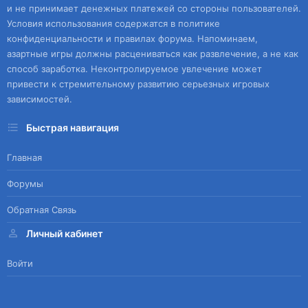
и не принимает денежных платежей со стороны пользователей.
Условия использования содержатся в политике
конфиденциальности и правилах форума. Напоминаем,
азартные игры должны расцениваться как развлечение, а не как
способ заработка. Неконтролируемое увлечение может
привести к стремительному развитию серьезных игровых
зависимостей.
Быстрая навигация
Главная
Форумы
Обратная Связь
Личный кабинет
Войти