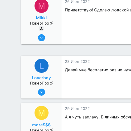
26 Июл 2022
M
Приветствую! Сделаю людской це
Mikki
ПокерПро🥉
25 Июл 2022
245
0
28 Июл 2022
L
Давай мне бесплатно раз не ну
Loverboy
ПокерПро🥇
8 Июн 2022
445
1
29 Июл 2022
M
А я чуть заплачу. В личных обс
more$$$
ПокерПро🥈