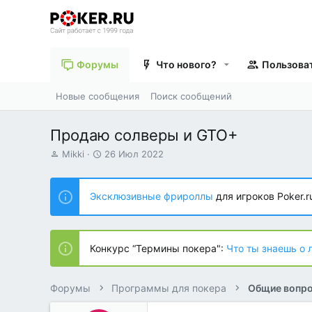
Форумы
Что нового?
Пользова
Новые сообщения
Поиск сообщений
Продаю солверы и GTO+
А
Д
Mikki
26 Июл 2022
в
а
т
т
о
а
Эксклюзивные фрироллы
для игроков Poker.r
р
н
т
а
е
ч
м
а
Конкурс “Термины покера":
Что ты знаешь о 
ы
л
а
Форумы
Программы для покера
Общие вопро