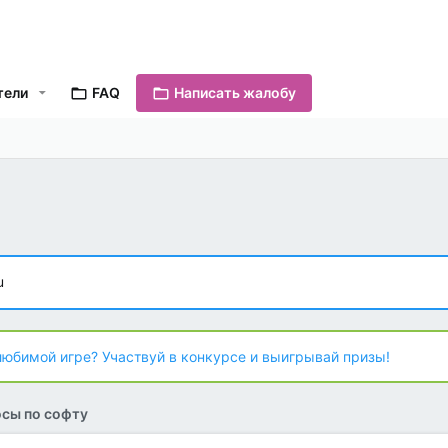
тели
FAQ
Написать жалобу
u
любимой игре? Участвуй в конкурсе и выигрывай призы!
сы по софту