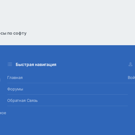
сы по софту
Быстрая навигация
Главная
Вой
х
Форумы
Обратная Связь
мое