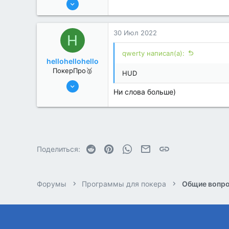
13 Июн 2022
379
0
30 Июл 2022
H
qwerty написал(а):
hellohellohello
ПокерПро🥈
HUD
8 Июн 2022
Ни слова больше)
367
3
Reddit
Pinterest
WhatsApp
Электронная почта
Ссылка
Поделиться:
Форумы
Программы для покера
Общие вопро