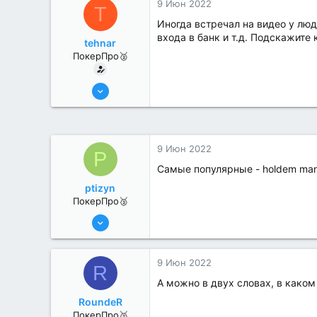
9 Июн 2022
T
Иногда встречал на видео у люд
входа в банк и т.д. Подскажите 
tehnar
ПокерПро🥈
6 Июн 2022
341
1
9 Июн 2022
P
Самые популярные - holdem mana
ptizyn
ПокерПро🥈
6 Июн 2022
281
0
9 Июн 2022
R
А можно в двух словах, в како
RoundeR
ПокерПро🥈