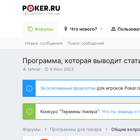
Форумы
Что нового?
Пользова
Новые сообщения
Поиск сообщений
Программа, которая выводит стат
А
Д
tehnar
9 Июн 2022
в
а
т
т
о
а
Эксклюзивные фрироллы
для игроков Poker.r
р
н
т
а
е
ч
м
а
Конкурс “Термины покера":
Что ты знаешь о 
ы
л
а
Форумы
Программы для покера
Общие вопро