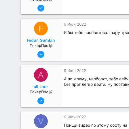
6 Июн 2022
311
2
9 Июн 2022
F
Я бы тебе посоветовал пару тро
Fedor_Sumkin
ПокерПро🥈
6 Июн 2022
298
0
9 Июн 2022
A
А по моему, наоборот, тебе сей
без прог легко дойти. Ну постав
all-iner
ПокерПро🥈
6 Июн 2022
320
1
9 Июн 2022
V
Поищи видео по этому софту на r