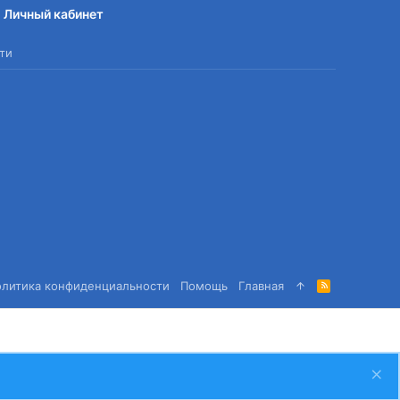
Личный кабинет
ти
олитика конфиденциальности
Помощь
Главная
R
S
S
Сверху
Снизу