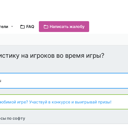
тели
FAQ
Написать жалобу
истику на игроков во время игры?
u
любимой игре? Участвуй в конкурсе и выигрывай призы!
сы по софту