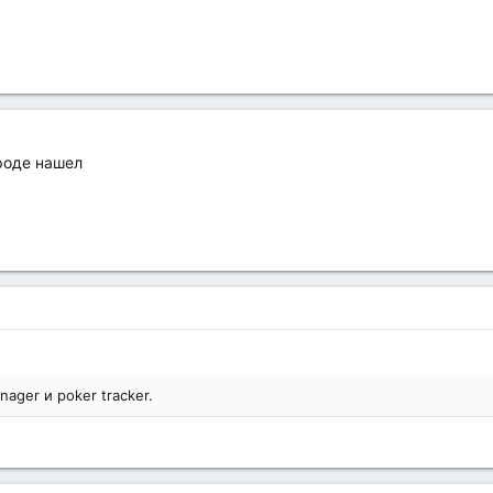
роде нашел
ger и poker tracker.