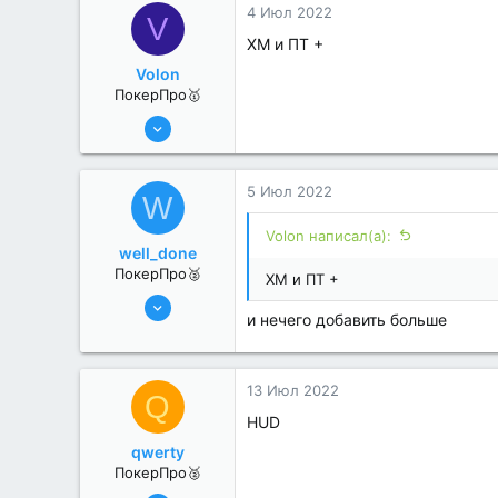
4 Июл 2022
V
ХМ и ПТ +
Volon
ПокерПро🥇
13 Июн 2022
415
0
5 Июл 2022
W
Volon написал(а):
well_done
ПокерПро🥈
ХМ и ПТ +
6 Июн 2022
и нечего добавить больше
350
0
13 Июл 2022
Q
HUD
qwerty
ПокерПро🥈