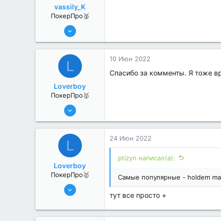
vassily_K
ПокерПро🥈
6 Июн 2022
331
2
10 Июн 2022
L
Спасибо за комменты. Я тоже в
Loverboy
ПокерПро🥇
8 Июн 2022
445
1
24 Июн 2022
L
ptizyn написал(а):
Loverboy
ПокерПро🥇
Самые популярные - holdem mana
8 Июн 2022
тут все просто +
445
1