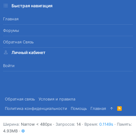
Быстрая навигация
Главная
Форумы
Обратная Связь
Личный кабинет
Войти
Обратная связь
Условия и правила
Политика конфиденциальности
Помощь
Главная
R
S
S
Ширина
Запросов
14
Время
0.1149s
Память
4.93MB