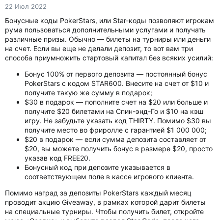
22 Июл 2022
Бонусные коды PokerStars, или Star-коды позволяют игрокам
рума пользоваться дополнительными услугами и получать
различные призы. Обычно — билеты на турниры или деньги
на счет. Если вы еще не делали депозит, то вот вам три
способа приумножить стартовый капитал без всяких усилий:
Бонус 100% от первого депозита — постоянный бонус
PokerStars с кодом STAR600. Внесите на счет от $10 и
получите такую же сумму в подарок;
$30 в подарок — пополните счет на $20 или больше и
получите $20 билетами на Спин-энд-Го и $10 на кэш
игру. Не забудьте указать код THIRTY. Помимо $30 вы
получите место во фриролле с гарантией $1 000 000;
$20 в подарок — если сумма депозита составляет от
$20, вы можете получить бонус в размере $20, просто
указав код FREE20.
Бонусный код при депозите указывается в
соответствующем поле в кассе игрового клиента.
Помимо наград за депозиты PokerStars каждый месяц
проводит акцию Giveaway, в рамках которой дарит билеты
на специальные турниры. Чтобы получить билет, откройте