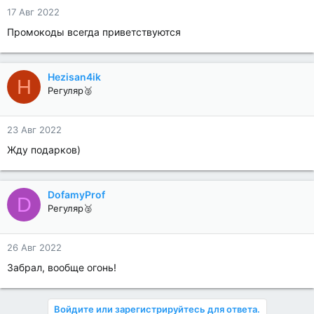
17 Авг 2022
Промокоды всегда приветствуются
Hezisan4ik
H
Регуляр🥈
23 Авг 2022
Жду подарков)
DofamyProf
D
Регуляр🥈
26 Авг 2022
Забрал, вообще огонь!
Войдите или зарегистрируйтесь для ответа.