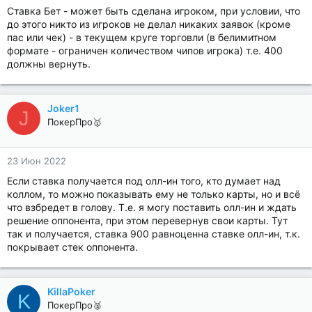
Ставка Бет - может быть сделана игроком, при условии, что
до этого никто из игроков не делал никаких заявок (кроме
пас или чек) - в текущем круге торговли (в белимитном
формате - ограничен количеством чипов игрока) т.е. 400
должны вернуть.
Joker1
J
ПокерПро🥇
23 Июн 2022
Если ставка получается под олл-ин того, кто думает над
коллом, то можно показывать ему не только карты, но и всё
что взбредет в голову. Т.е. я могу поставить олл-ин и ждать
решение оппонента, при этом перевернув свои карты. Тут
так и получается, ставка 900 равноценна ставке олл-ин, т.к.
покрывает стек оппонента.
KillaPoker
K
ПокерПро🥈