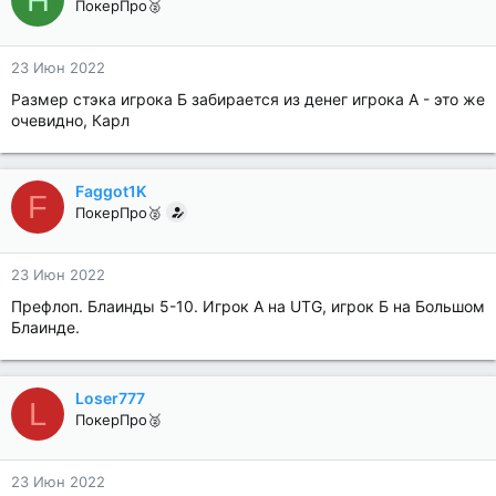
ПокерПро🥈
23 Июн 2022
Размер стэка игрока Б забирается из денег игрока А - это же
очевидно, Карл
Faggot1K
F
ПокерПро🥈
23 Июн 2022
Префлоп. Блаинды 5-10. Игрок А на UTG, игрок Б на Большом
Блаинде.
Loser777
L
ПокерПро🥈
23 Июн 2022