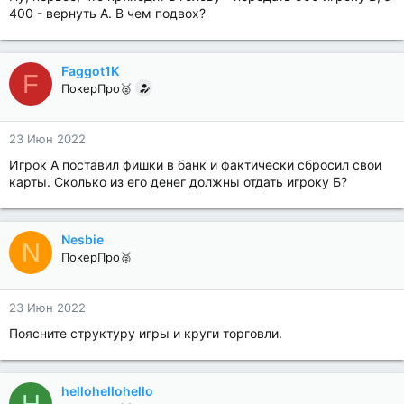
400 - вернуть А. В чем подвох?
Faggot1K
F
ПокерПро🥈
23 Июн 2022
Игрок А поставил фишки в банк и фактически сбросил свои
карты. Сколько из его денег должны отдать игроку Б?
Nesbie
N
ПокерПро🥈
23 Июн 2022
Поясните структуру игры и круги торговли.
hellohellohello
H