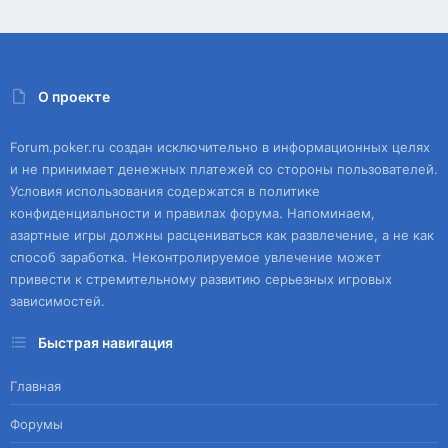
О проекте
Forum.poker.ru создан исключительно в информационных целях
и не принимает денежных платежей со стороны пользователей.
Условия использования содержатся в политике
конфиденциальности и правилах форума. Напоминаем,
азартные игры должны расцениваться как развлечение, а не как
способ заработка. Неконтролируемое увлечение может
привести к стремительному развитию серьезных игровых
зависимостей.
Быстрая навигация
Главная
Форумы