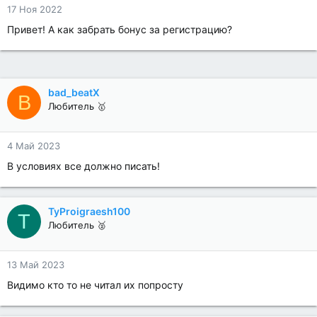
17 Ноя 2022
Привет! А как забрать бонус за регистрацию?
bad_beatX
B
Любитель 🥇
4 Май 2023
В условиях все должно писать!
TyProigraesh100
T
Любитель 🥈
13 Май 2023
Видимо кто то не читал их попросту