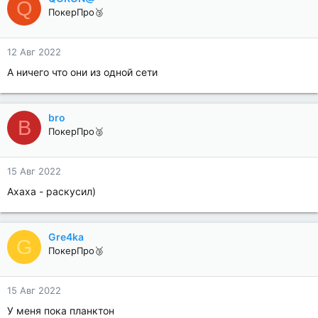
Q
ПокерПро🥉
12 Авг 2022
А ничего что они из одной сети
bro
B
ПокерПро🥈
15 Авг 2022
Ахаха - раскусил)
Gre4ka
G
ПокерПро🥉
15 Авг 2022
У меня пока планктон