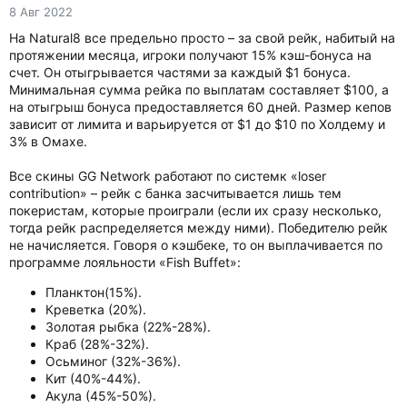
8 Авг 2022
На Natural8 все предельно просто – за свой рейк, набитый на
протяжении месяца, игроки получают 15% кэш-бонуса на
счет. Он отыгрывается частями за каждый $1 бонуса.
Минимальная сумма рейка по выплатам составляет $100, а
на отыгрыш бонуса предоставляется 60 дней. Размер кепов
зависит от лимита и варьируется от $1 до $10 по Холдему и
3% в Омахе.
Все скины GG Network работают по системк «loser
contribution» – рейк с банка засчитывается лишь тем
покеристам, которые проиграли (если их сразу несколько,
тогда рейк распределяется между ними). Победителю рейк
не начисляется. Говоря о кэшбеке, то он выплачивается по
программе лояльности «Fish Buffet»:
Планктон(15%).
Креветка (20%).
Золотая рыбка (22%-28%).
Краб (28%-32%).
Осьминог (32%-36%).
Кит (40%-44%).
Акула (45%-50%).