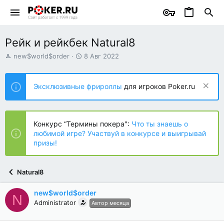
Рейк и рейкбек Natural8
А
Д
new$world$order
8 Авг 2022
в
а
т
т
о
а
Эксклюзивные фрироллы
для игроков Poker.ru
р
н
т
а
е
ч
м
а
Конкурс “Термины покера":
Что ты знаешь о
ы
л
любимой игре? Участвуй в конкурсе и выигрывай
а
призы!
Natural8
new$world$order
N
Administrator
Автор месяца