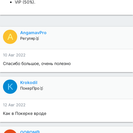
VIP (50%).
AngamavPro
A
Регуляр🥈
10 Авг 2022
Спасибо большое, очень полезно
Krokodil
K
ПокерПро🥇
12 Авг 2022
Как в Покерке вроде
QORON@