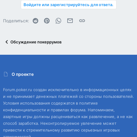
Войдите или зарегистрируйтесь для ответа.
Reddit
Pinterest
WhatsApp
Электронная почта
Ссылка
Поделиться:
Обсуждение покеррумов
О проекте
Forum.poker.ru создан исключительно в информационных целях
и не принимает денежных платежей со стороны пользователей.
Условия использования содержатся в политике
конфиденциальности и правилах форума. Напоминаем,
азартные игры должны расцениваться как развлечение, а не как
способ заработка. Неконтролируемое увлечение может
привести к стремительному развитию серьезных игровых
зависимостей.