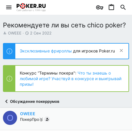
Рекомендуете ли вы сеть chico poker?
А
Д
OWEEE
2 Сен 2022
в
а
т
т
о
а
Эксклюзивные фрироллы
для игроков Poker.ru
р
н
т
а
е
ч
м
а
Конкурс “Термины покера":
Что ты знаешь о
ы
л
любимой игре? Участвуй в конкурсе и выигрывай
а
призы!
Обсуждение покеррумов
OWEEE
O
ПокерПро🥉