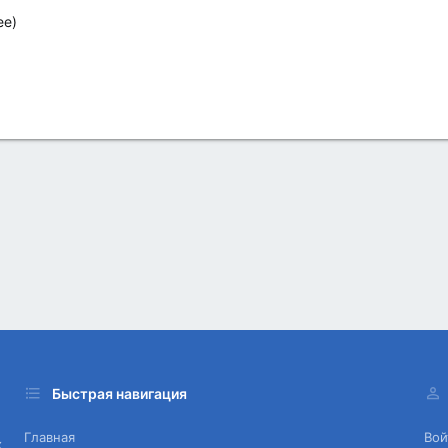
ее)
Быстрая навигация
Главная
Вой
х