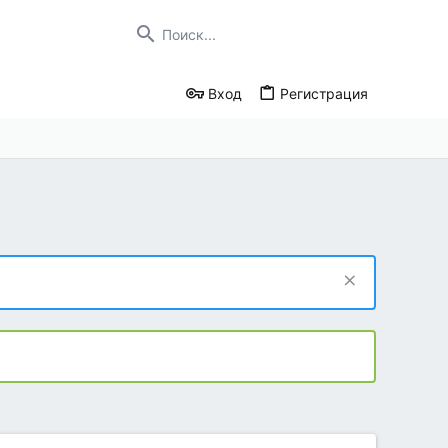
Вход
Регистрация