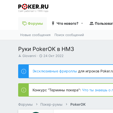
Форумы
Что нового?
Пользова
Новые сообщения
Поиск сообщений
Руки PokerOK в HM3
А
Д
Giovanni
24 Окт 2022
в
а
т
т
о
а
Эксклюзивные фрироллы
для игроков Poker.r
р
н
т
а
е
ч
м
а
Конкурс “Термины покера":
Что ты знаешь о 
ы
л
а
Форумы
Покер-румы
PokerOK