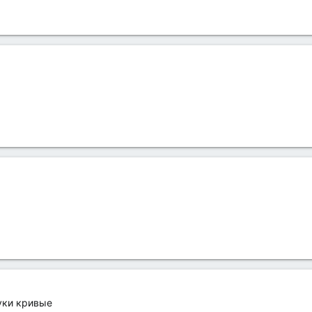
уки кривые