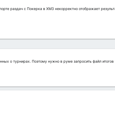
порте раздач с Покерка в ХМ3 некорректно отображает результ
анных о турнирах. Поэтому нужно в руме запросить файл итогов 