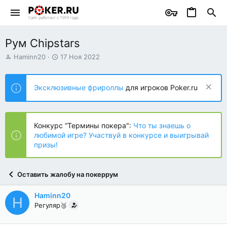
Рум Chipstars
А
Д
Haminn20
17 Ноя 2022
в
а
т
т
о
а
Эксклюзивные фрироллы
для игроков Poker.ru
р
н
т
а
е
ч
м
а
Конкурс “Термины покера":
Что ты знаешь о
ы
л
любимой игре? Участвуй в конкурсе и выигрывай
а
призы!
Оставить жалобу на покеррум
Haminn20
H
Регуляр🥉