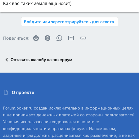
Как вас таких земля еще носит)
Войдите или зарегистрируйтесь для ответа.
Reddit
Pinterest
WhatsApp
Электронная почта
Ссылка
Поделиться:
Оставить жалобу на покеррум
О проекте
Forum.poker.ru создан исключительно в информационных целях
и не принимает денежных платежей со стороны пользователей.
Условия использования содержатся в политике
конфиденциальности и правилах форума. Напоминаем,
азартные игры должны расцениваться как развлечение, а не как