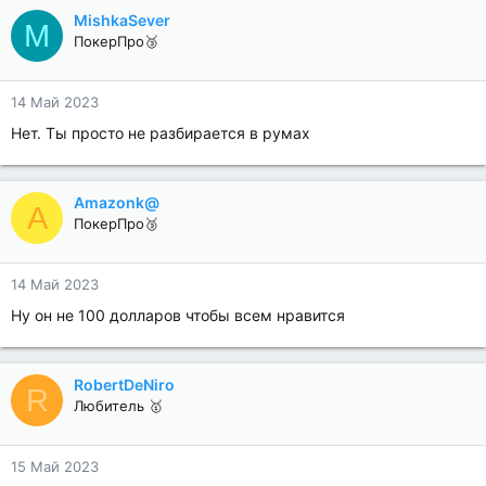
MishkaSever
M
ПокерПро🥉
14 Май 2023
Нет. Ты просто не разбирается в румах
Amazonk@
A
ПокерПро🥉
14 Май 2023
Ну он не 100 долларов чтобы всем нравится
RobertDeNiro
R
Любитель 🥇
15 Май 2023