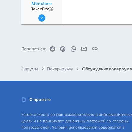
Monsterrr
ПокерПро🥉
17 Авг 2022
179
0
Reddit
Pinterest
WhatsApp
Электронная почта
Ссылка
Поделиться:
Форумы
Покер-румы
Обсуждение покеррум
О проекте
Forum.poker.ru создан исключительно в информационны
целях и не принимает денежных платежей со стороны
пользователей. Условия использования содержатся в