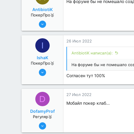
На форуме бы не помешало соз
AntibiotiK
ПокерПро🥈
6 Июн 2022
281
1
26 Июл 2022
I
AntibiotiK написал(а):
IshaK
ПокерПро🥉
На форуме бы не помешало соз
25 Июл 2022
Согласен тут 100%
219
0
27 Июл 2022
D
Мобайл покер клаб...
DofamyProf
Регуляр🥈
19 Июл 2022
65