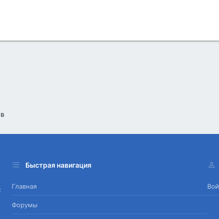
ов
Быстрая навигация
Главная
Вой
х
Форумы