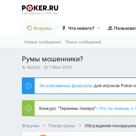
Форумы
Что нового?
Пользова
Новые сообщения
Поиск сообщений
Румы мошенники?
А
Д
Nutzzz
1 Июн 2022
в
а
т
т
о
а
Эксклюзивные фрироллы
для игроков Poker.r
р
н
т
а
е
ч
м
а
Конкурс “Термины покера":
Что ты знаешь о 
ы
л
а
Форумы
Покер-румы
Обсуждение покеррум