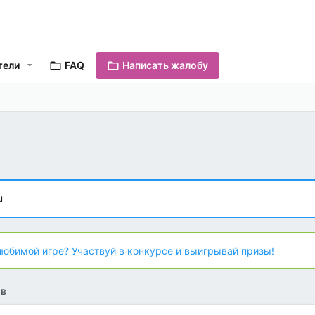
тели
FAQ
Написать жалобу
u
любимой игре? Участвуй в конкурсе и выигрывай призы!
ов