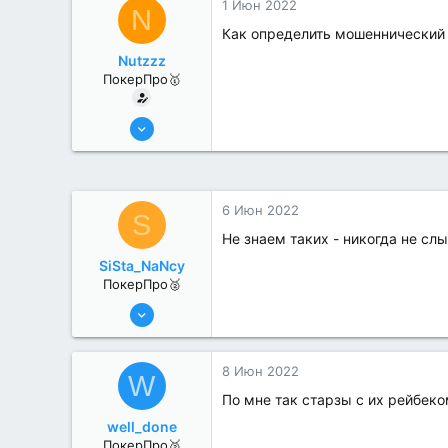
1 Июн 2022
N
Как определить мошеннический 
Nutzzz
ПокерПро🥇
8 Июн 2022
477
4
6 Июн 2022
S
Не знаем таких - никогда не с
SiSta_NaNcy
ПокерПро🥈
6 Июн 2022
359
4
8 Июн 2022
W
По мне так старзы с их рейбек
well_done
ПокерПро🥈