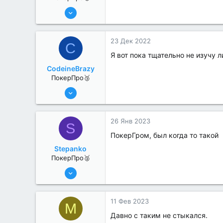
8 Июн 2022
331
3
23 Дек 2022
C
Я вот пока тщательно не изучу 
CodeineBrazy
ПокерПро🥉
17 Авг 2022
188
3
26 Янв 2023
S
ПокерГром, был когда то такой
Stepanko
ПокерПро🥈
13 Июн 2022
279
1
11 Фев 2023
M
Давно с таким не стыкался.