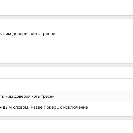
к ним доверия хоть тресни
 к ним доверия хоть тресни
аждым словом. Разве ПокерОк исключение