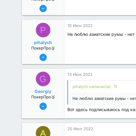
6 Июн 2022
350
0
10 Июн 2022
P
Не люблю азиатские румы - нет 
pihalych
ПокерПро🥈
6 Июн 2022
314
1
13 Июн 2022
G
pihalych написал(а):
Georgiy
ПокерПро🥈
Не люблю азиатские румы - нет
13 Июн 2022
Вот здесь подписываюсь под к
345
1
20 Июл 2022
A