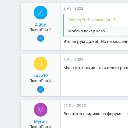
0
3 Авг 2022
Z
DofamyProf написал(а):
Ziggy
ПокерПро🥇
Мобайл покер клаб...
25 Июл 2022
Это не рум даже)) Но не мошенн
403
0
5 Авг 2022
J
Мало уже таких - азиатские раз
JoJo10
ПокерПро🥈
13 Июн 2022
359
3
21 Дек 2022
M
Все что ты видишь на форуме -
Myron
ПокерПро🥈