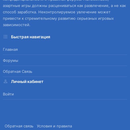
азартные игры должны расцениваться как развлечение, а не как
способ заработка. Неконтролируемое увлечение может
привести к стремительному развитию серьезных игровых
зависимостей.
Быстрая навигация
Главная
Форумы
Обратная Связь
Личный кабинет
Войти
Обратная связь
Условия и правила