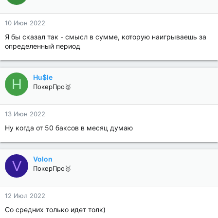
10 Июн 2022
Я бы сказал так - смысл в сумме, которую наигрываешь за
определенный период
Hu$le
H
ПокерПро🥈
13 Июн 2022
Ну когда от 50 баксов в месяц думаю
Volon
V
ПокерПро🥇
12 Июл 2022
Со средних только идет толк)