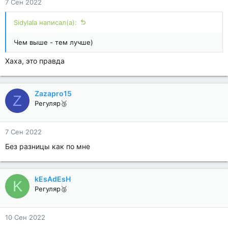
7 Сен 2022
Sidylala написал(а):
Чем выше - тем лучше)
Хаха, это правда
Zazapro15
Z
Регуляр🥉
7 Сен 2022
Без разницы как по мне
kEsAdEsH
K
Регуляр🥈
10 Сен 2022