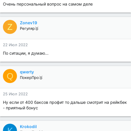
Очень персональный вопрос на самом деле
Zonev19
Z
Регуляр🥈
22 Июл 2022
По ситации, я думаю...
qwerty
Q
ПокерПро🥈
25 Июл 2022
Ну если от 400 баксов профит то дальше смотрит на рейкбек
- приятный бонус
Krokodil
K