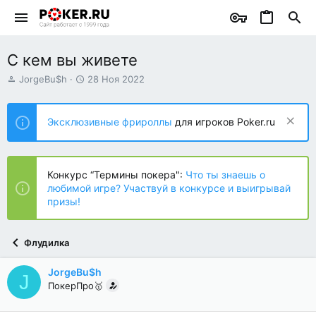
С кем вы живете
А
Д
JorgeBu$h
28 Ноя 2022
в
а
т
т
о
а
Эксклюзивные фрироллы
для игроков Poker.ru
р
н
т
а
е
ч
м
а
Конкурс “Термины покера":
Что ты знаешь о
ы
л
любимой игре? Участвуй в конкурсе и выигрывай
а
призы!
Флудилка
JorgeBu$h
J
ПокерПро🥇