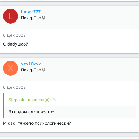
Loser777
L
ПокерПро🥈
8 Дек 2022
С бабушкой
xxx10xxx
X
ПокерПро🥇
8 Дек 2022
Stepanko написал(а):
В гордом одиночестве
И как, тяжело психологически?