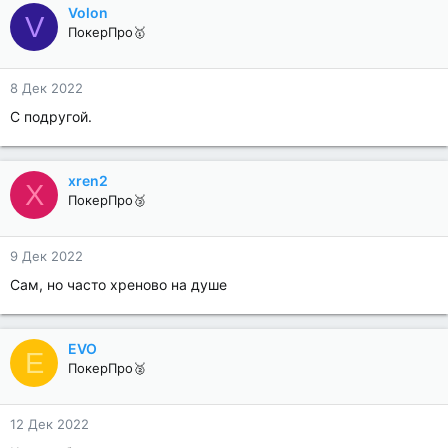
Volon
V
ПокерПро🥇
8 Дек 2022
С подругой.
xren2
X
ПокерПро🥉
9 Дек 2022
Сам, но часто хреново на душе
EVO
E
ПокерПро🥈
12 Дек 2022