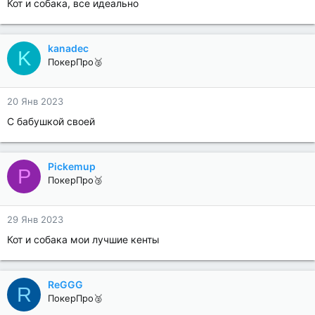
Кот и собака, все идеально
kanadec
K
ПокерПро🥈
20 Янв 2023
С бабушкой своей
Pickemup
P
ПокерПро🥉
29 Янв 2023
Кот и собака мои лучшие кенты
ReGGG
R
ПокерПро🥈