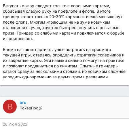
Вступать в игру следует только с хорошими картами,
сбрасывая слабую руку на префлопе и флопе. В итоге
гриндер катает только 20-30% карманок и ещё меньше рук
после флопа. Многим играющим не на зуме новичкам
становится скучно, хочется быстрее вступить в розыгрыш
приза. Гриндер со слабыми картами подключается к борьбе
и проигрывает.
Время на таких партиях лучше потратить на просмотр
текущей игры, стараясь определить стратегии соперников и
их закрытые карты. Эти навыки сильно помогут на практике
и позволят продвинуться по лимитам. Опытные гриндеры
катают сразу за несколькими столами, но новичкам сложнее
уследить одновременно за двумя-тремя раздачами.
bro
B
ПокерПро🥈
28 Июл 2022