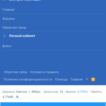
Главная
Форумы
Обратная Связь
Личный кабинет
Войти
Обратная связь
Условия и правила
Политика конфиденциальности
Помощь
Главная
R
S
S
Ширина
Запросов
14
Время
0.1101s
Память
4.71MB