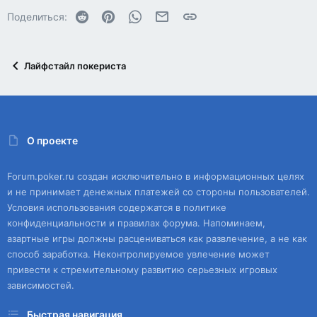
Reddit
Pinterest
WhatsApp
Электронная почта
Ссылка
Поделиться:
Лайфстайл покериста
О проекте
Forum.poker.ru создан исключительно в информационных целях
и не принимает денежных платежей со стороны пользователей.
Условия использования содержатся в политике
конфиденциальности и правилах форума. Напоминаем,
азартные игры должны расцениваться как развлечение, а не как
способ заработка. Неконтролируемое увлечение может
привести к стремительному развитию серьезных игровых
зависимостей.
Быстрая навигация