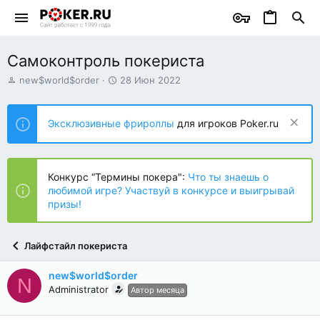
Самоконтроль покериста
А
Д
new$world$order
28 Июн 2022
в
а
т
т
о
а
Эксклюзивные фрироллы
для игроков Poker.ru
р
н
т
а
е
ч
м
а
Конкурс “Термины покера":
Что ты знаешь о
ы
л
любимой игре? Участвуй в конкурсе и выигрывай
а
призы!
Лайфстайл покериста
new$world$order
N
Administrator
Автор месяца