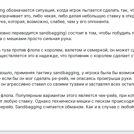
g обозначается ситуация, когда игрок пытается сделать так, чт
орачивает это, либо чекая, либо делая небольшую ставку в отк
уке, которая, возможно, слабее, чем у его оппонента.
овно переводится sandbagging) состоит в том, чтобы побудить 
ока с мешками просто сильная рука.
 туза против флопа с королем, валетом и семеркой, он может с
ествляется это в надежде, что противник с королем сделает с
изошло, применяя тактику sandbagging, у игрока была бы возмо
 если бы он мог сделать ре-рейз, не опасаясь проигрыша руки.
 он агрессивно ставил со своими тузами и заставлял всех ост
 флопа. Популярным вариантом этого является чек-рейз, при ко
ит любую ставку. Однако технически мешки с песком происходят
ререйз. Sandbagging считается обманом. Как и в случае с любой