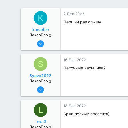
2 Дек 2022
K
Перший раз слышу
kanadec
ПокерПро🥈
17 Авг 2022
284
0
16 Дек 2022
S
Песочные часы, неа?
Syava2022
ПокерПро🥉
17 Авг 2022
195
2
18 Дек 2022
L
Бред полный простите)
Lexa3
ПокерПро🥉