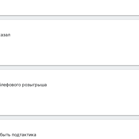
казал
 блефового розыгрыша
 быть подтактика