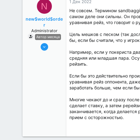
1 Дек 2022
N
Не совсем. Термином sandbaggin
самом деле они сильны. Он пров
new$world$orde
уравнивая рейз, что говорит о р
r
Administrator
Цель мешков с песком (так досл
Автор месяца
бы, если бы считали, что у игр
27 Май 2022
Например, если у покериста два
3,039
средняя или младшая пара. Осущ
184
рейзить.
Если бы это действительно про
уравнивая рейз оппонента, даже
заработать больше, чем если бы
Многие чекают до и сразу после
сделает ставку, а затем ререйз
заканчивается, когда делается 
прием с осторожностью.