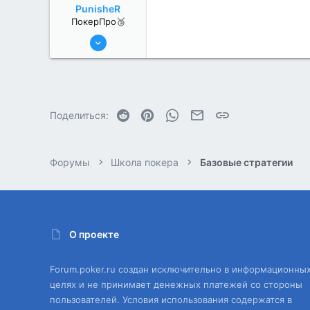
PunisheR
ПокерПро🥉
17 Авг 2022
189
0
Reddit
Pinterest
WhatsApp
Электронная почта
Ссылка
Поделиться:
Форумы
Школа покера
Базовые стратегии
О проекте
Forum.poker.ru создан исключительно в информационны
целях и не принимает денежных платежей со стороны
пользователей. Условия использования содержатся в