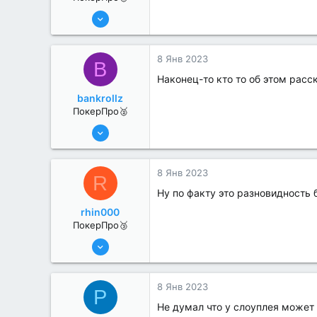
17 Авг 2022
194
1
8 Янв 2023
B
Наконец-то кто то об этом расс
bankrollz
ПокерПро🥈
8 Июн 2022
363
0
8 Янв 2023
R
Ну по факту это разновидность
rhin000
ПокерПро🥉
11 Авг 2022
198
0
8 Янв 2023
P
Не думал что у слоуплея может