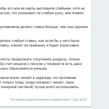
обы его или ее карты выглядели слабыми, хотя на
рытую, что указывает на слабую руку, или плавно
противников делать ставки больше, чем они сделали
делать слабую ставку, как если бы у него была
тавку, клюнет на приманку и будет агрессивно
жность продолжать слоуплеить раздачу, только
 За счет мешков с песком у покериста есть шанс
альных сбрасываться раньше.
тором игрок чекает в надежде, что противник
 только тогда, когда покерист чекает: трюк
 покерной тактикой, лучше всего использовать
Последнее редактирование модератором:
5 Дек 2022