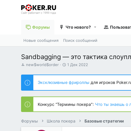
Форумы
Что нового?
Пользова
Новые сообщения
Поиск сообщений
Sandbagging — это тактика слоупл
А
Д
new$world$order
1 Дек 2022
в
а
т
т
о
а
Эксклюзивные фрироллы
для игроков Poker.r
р
н
т
а
е
ч
м
а
Конкурс “Термины покера":
Что ты знаешь о 
ы
л
а
Форумы
Школа покера
Базовые стратегии