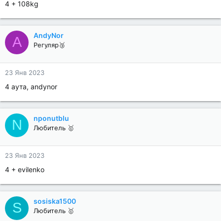
4 + 108kg
AndyNor
A
Регуляр🥉
23 Янв 2023
4 аута, andynor
nponutblu
N
Любитель 🥇
23 Янв 2023
4 + evilenko
sosiska1500
S
Любитель 🥇