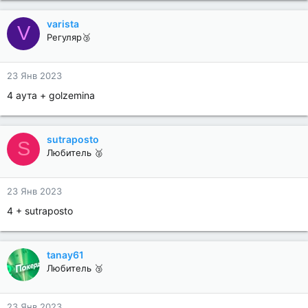
varista
V
Регуляр🥉
23 Янв 2023
4 аута + golzemina
sutraposto
S
Любитель 🥈
23 Янв 2023
4 + sutraposto
tanay61
Любитель 🥉
23 Янв 2023