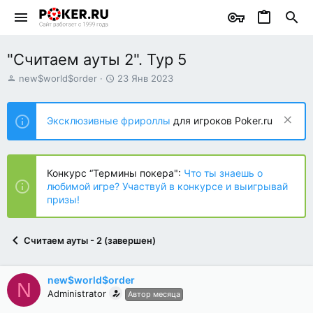
"Считаем ауты 2". Тур 5
А
Д
new$world$order
23 Янв 2023
в
а
т
т
о
а
Эксклюзивные фрироллы
для игроков Poker.ru
р
н
т
а
е
ч
м
а
Конкурс “Термины покера":
Что ты знаешь о
ы
л
любимой игре? Участвуй в конкурсе и выигрывай
а
призы!
Считаем ауты - 2 (завершен)
new$world$order
N
Administrator
Автор месяца