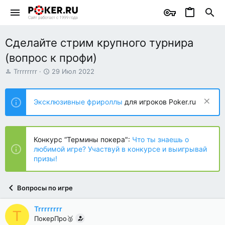
Сделайте стрим крупного турнира
(вопрос к профи)
А
Д
Trrrrrrrr
29 Июл 2022
в
а
т
т
о
а
Эксклюзивные фрироллы
для игроков Poker.ru
р
н
т
а
е
ч
м
а
Конкурс “Термины покера":
Что ты знаешь о
ы
л
любимой игре? Участвуй в конкурсе и выигрывай
а
призы!
Вопросы по игре
Trrrrrrrr
T
ПокерПро🥈