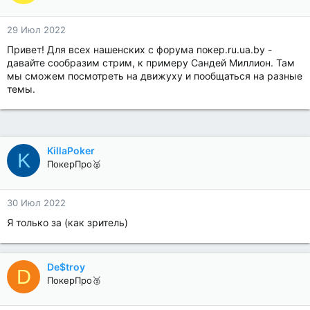
29 Июл 2022
Привет! Для всех нашенских с форума покер.ru.ua.by -
давайте сообразим стрим, к примеру Сандей Миллион. Там
мы сможем посмотреть на движуху и пообщаться на разные
темы.
KillaPoker
K
ПокерПро🥈
30 Июл 2022
Я только за (как зритель)
De$troy
D
ПокерПро🥉