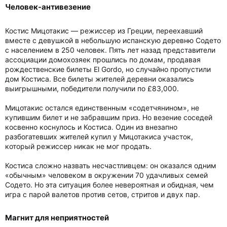
Человек-антивезение​
Костис Мицотакис — режиссер из Греции, переехавший
вместе с девушкой в небольшую испанскую деревню Содето
с населением в 250 человек. Пять лет назад представители
ассоциации домохозяек прошлись по домам, продавая
рождественские билеты El Gordo, но случайно пропустили
дом Костиса. Все билеты жителей деревни оказались
выигрышными, победители получили по £83,000.
Мицотакис остался единственным «содетчянином», не
купившим билет и не забравшим приз. Но везение соседей
косвенно коснулось и Костиса. Один из внезапно
разбогатевших жителей купил у Мицотакиса участок,
который режиссер никак не мог продать.
Костиса сложно назвать несчастливцем: он оказался одним
«обычным» человеком в окружении 70 удачливых семей
Содето. Но эта ситуация более невероятная и обидная, чем
игра с парой валетов против сетов, стритов и двух пар.
Магнит для неприятностей​