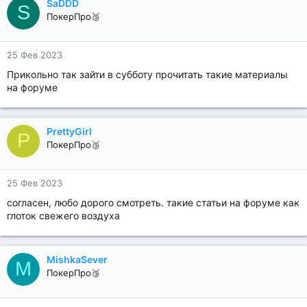
SaDDD
S
ПокерПро🥉
25 Фев 2023
Прикольно так зайти в субботу прочитать такие материалы
на форуме
PrettyGirl
P
ПокерПро🥉
25 Фев 2023
согласен, любо дорого смотреть. такие статьи на форуме как
глоток свежего воздуха
MishkaSever
M
ПокерПро🥉