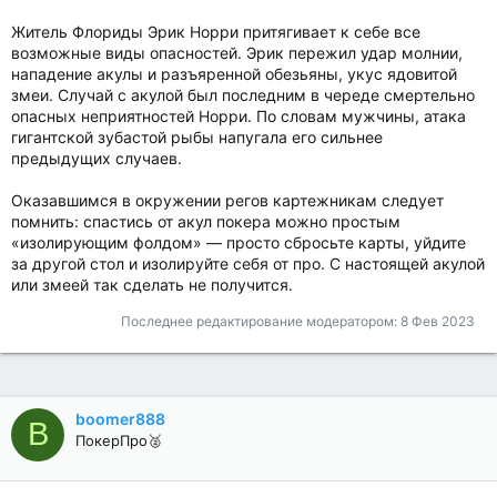
Житель Флориды Эрик Норри притягивает к себе все
возможные виды опасностей. Эрик пережил удар молнии,
нападение акулы и разъяренной обезьяны, укус ядовитой
змеи. Случай с акулой был последним в череде смертельно
опасных неприятностей Норри. По словам мужчины, атака
гигантской зубастой рыбы напугала его сильнее
предыдущих случаев.
Оказавшимся в окружении регов картежникам следует
помнить: спастись от акул покера можно простым
«изолирующим фолдом» — просто сбросьте карты, уйдите
за другой стол и изолируйте себя от про. С настоящей акулой
или змеей так сделать не получится.
Последнее редактирование модератором:
8 Фев 2023
boomer888
B
ПокерПро🥈