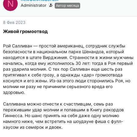
N
Administrator
Автор месяца
8 Фев 2023
Живой громоотвод​
Рой Салливан — простой американец, сотрудник службы
безопасности в национальном парке Шенандоа, который
находится в штате Вирджиния. Странности в жизни мужчины
начались, когда ему исполнилось 30 лет: тогда в Роя первый
раз ударила молния. С тех пор Салливан еще шесть раз
притягивал к себе грозу, а однажды «дар» громоотвода
коснулся и его жены. Из-за этого люди сторонились Роя, но
молнии ни разу не причинили серьезного вреда его
здоровью.
Салливана можно отнести к счастливцам, семь раз
пережившим удар молнии и попавшим в Книгу рекордов
Гиннесса. Но шанс принять на себя даже одну молнию
намного ниже, чем встретить на шоудауне фиша с фулл-
хаусом из семерок и двоек.