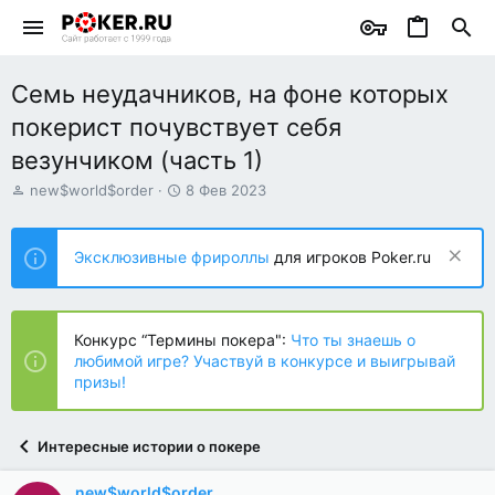
Семь неудачников, на фоне которых
покерист почувствует себя
везунчиком (часть 1)
А
Д
new$world$order
8 Фев 2023
в
а
т
т
о
а
Эксклюзивные фрироллы
для игроков Poker.ru
р
н
т
а
е
ч
м
а
Конкурс “Термины покера":
Что ты знаешь о
ы
л
любимой игре? Участвуй в конкурсе и выигрывай
а
призы!
Интересные истории о покере
new$world$order