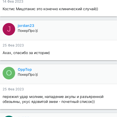
14 Фев 2023
Костис Мицотакис это конечно клинический случай))
jordan23
J
ПокерПро🥉
25 Фев 2023
Ахах, спасибо за истории)
OppTop
O
ПокерПро🥉
25 Фев 2023
пережил удар молнии, нападение акулы и разъяренной
обезьяны, укус ядовитой змеи - почетный список))