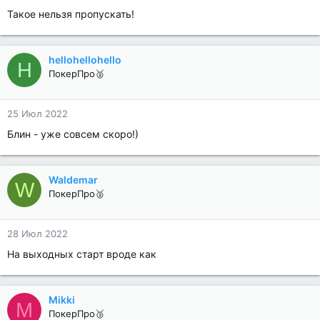
Такое нельзя пропускать!
hellohellohello
H
ПокерПро🥈
25 Июл 2022
Блин - уже совсем скоро!)
Waldemar
W
ПокерПро🥈
28 Июл 2022
На выходных старт вроде как
Mikki
M
ПокерПро🥉