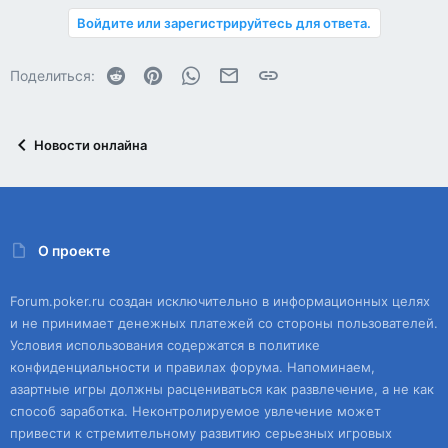
Войдите или зарегистрируйтесь для ответа.
Reddit
Pinterest
WhatsApp
Электронная почта
Ссылка
Поделиться:
Новости онлайна
О проекте
Forum.poker.ru создан исключительно в информационных целях
и не принимает денежных платежей со стороны пользователей.
Условия использования содержатся в политике
конфиденциальности и правилах форума. Напоминаем,
азартные игры должны расцениваться как развлечение, а не как
способ заработка. Неконтролируемое увлечение может
привести к стремительному развитию серьезных игровых