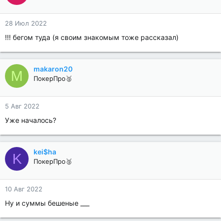
28 Июл 2022
!!! бегом туда (я своим знакомым тоже рассказал)
makaron20
M
ПокерПро🥈
5 Авг 2022
Уже началось?
kei$ha
K
ПокерПро🥈
10 Авг 2022
Ну и суммы бешеные ___