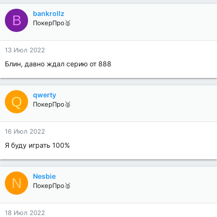
bankrollz
B
ПокерПро🥈
13 Июл 2022
Блин, давно ждал серию от 888
qwerty
Q
ПокерПро🥈
16 Июл 2022
Я буду играть 100%
Nesbie
N
ПокерПро🥈
18 Июл 2022