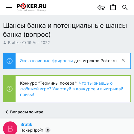
Шансы банка и потенциальные шансы
банка (вопрос)
А
Д
Bratik
19 Авг 2022
в
а
т
т
о
а
Эксклюзивные фрироллы
для игроков Poker.ru
р
н
т
а
е
ч
м
а
Конкурс “Термины покера":
Что ты знаешь о
ы
л
любимой игре? Участвуй в конкурсе и выигрывай
а
призы!
Вопросы по игре
Bratik
B
ПокерПро🥉