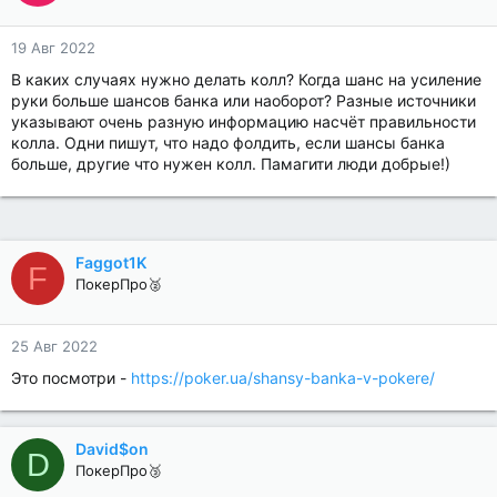
19 Авг 2022
В каких случаях нужно делать колл? Когда шанс на усиление
руки больше шансов банка или наоборот? Разные источники
указывают очень разную информацию насчёт правильности
колла. Одни пишут, что надо фолдить, если шансы банка
больше, другие что нужен колл. Памагити люди добрые!)
Faggot1K
F
ПокерПро🥈
25 Авг 2022
Это посмотри -
https://poker.ua/shansy-banka-v-pokere/
David$on
D
ПокерПро🥉