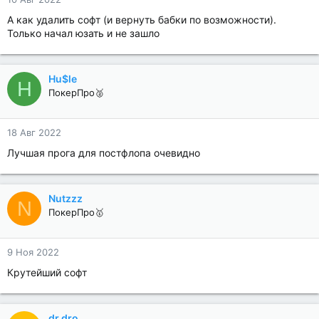
А как удалить софт (и вернуть бабки по возможности).
Только начал юзать и не зашло
Hu$le
H
ПокерПро🥈
18 Авг 2022
Лучшая прога для постфлопа очевидно
Nutzzz
N
ПокерПро🥇
9 Ноя 2022
Крутейший софт
dr.dro