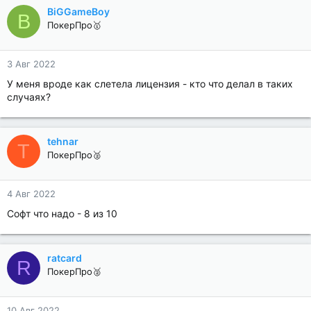
BiGGameBoy
B
ПокерПро🥇
3 Авг 2022
У меня вроде как слетела лицензия - кто что делал в таких
случаях?
tehnar
T
ПокерПро🥈
4 Авг 2022
Софт что надо - 8 из 10
ratcard
R
ПокерПро🥈
10 Авг 2022