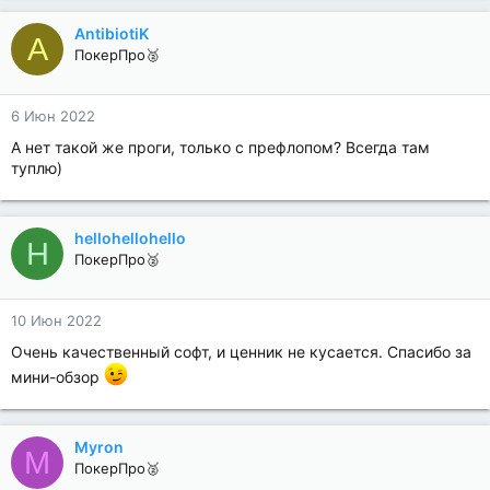
AntibiotiK
A
ПокерПро🥈
6 Июн 2022
А нет такой же проги, только с префлопом? Всегда там
туплю)
hellohellohello
H
ПокерПро🥈
10 Июн 2022
Очень качественный софт, и ценник не кусается. Спасибо за
мини-обзор
Myron
M
ПокерПро🥈