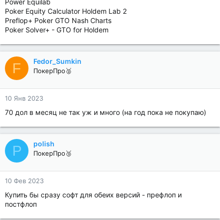
Power Equilab
Poker Equity Calculator Holdem Lab 2
Preflop+ Poker GTO Nash Charts
Poker Solver+ - GTO for Holdem
Fedor_Sumkin
F
ПокерПро🥈
10 Янв 2023
70 дол в месяц не так уж и много (на год пока не покупаю)
polish
P
ПокерПро🥉
10 Фев 2023
Купить бы сразу софт для обеих версий - префлоп и
постфлоп