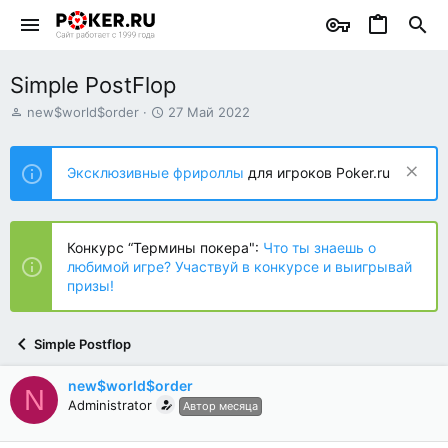
Simple PostFlop
А
Д
new$world$order
27 Май 2022
в
а
т
т
о
а
Эксклюзивные фрироллы
для игроков Poker.ru
р
н
т
а
е
ч
м
а
Конкурс “Термины покера":
Что ты знаешь о
ы
л
любимой игре? Участвуй в конкурсе и выигрывай
а
призы!
Simple Postflop
new$world$order
N
Administrator
Автор месяца