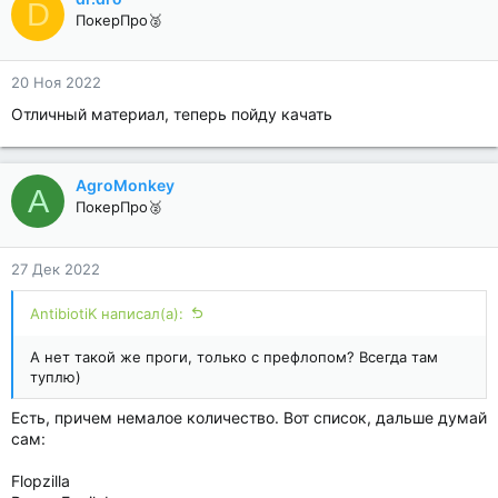
D
ПокерПро🥈
20 Ноя 2022
Отличный материал, теперь пойду качать
AgroMonkey
A
ПокерПро🥈
27 Дек 2022
AntibiotiK написал(а):
А нет такой же проги, только с префлопом? Всегда там
туплю)
Есть, причем немалое количество. Вот список, дальше думай
сам:
Flopzilla