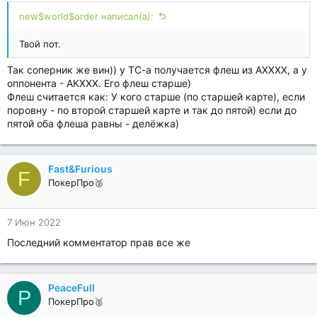
new$world$order написал(а):
Твой пот.
Так соперник же вин)) у ТС-а получается флеш из АХХХХ, а у
оппонента - АКХХХ. Его флеш старше)
Флеш считается как: У кого старше (по старшей карте), если
поровну - по второй старшей карте и так до пятой) если до
пятой оба флеша равны - делёжка)
Fast&Furious
F
ПокерПро🥈
7 Июн 2022
Последний комментатор прав все же
PeaceFull
P
ПокерПро🥈