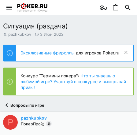
Ситуация (раздача)
А
Д
pazhkubkov
3 Июн 2022
в
а
т
т
о
а
Эксклюзивные фрироллы
для игроков Poker.ru
р
н
т
а
е
ч
м
а
Конкурс “Термины покера":
Что ты знаешь о
ы
л
любимой игре? Участвуй в конкурсе и выигрывай
а
призы!
Вопросы по игре
pazhkubkov
P
ПокерПро🥈