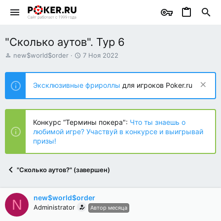
"Сколько аутов". Тур 6
А
Д
new$world$order
7 Ноя 2022
в
а
т
т
о
а
Эксклюзивные фрироллы
для игроков Poker.ru
р
н
т
а
е
ч
м
а
Конкурс “Термины покера":
Что ты знаешь о
ы
л
любимой игре? Участвуй в конкурсе и выигрывай
а
призы!
"Сколько аутов?" (завершен)
new$world$order
N
Administrator
Автор месяца