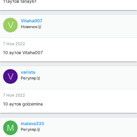
11аутов tanay61
Vitaha007
V
Новичок🥇
7 Ноя 2022
10 аутов Vitaha007
varista
V
Регуляр🥉
7 Ноя 2022
10 аутов golzemina
malava333
M
Регуляр🥉