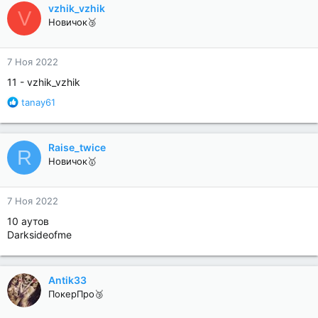
vzhik_vzhik
V
Новичок🥉
7 Ноя 2022
11 - vzhik_vzhik
Р
tanay61
е
а
к
Raise_twice
R
ц
Новичок🥇
и
и
:
7 Ноя 2022
10 аутов
Darksideofme
Antik33
ПокерПро🥉