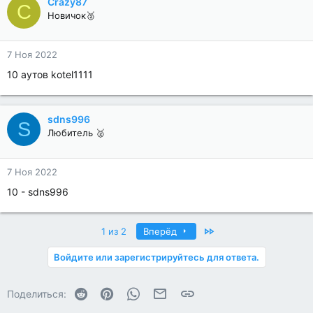
Crazy87
C
Новичок🥈
7 Ноя 2022
10 аутов kotel1111
sdns996
S
Любитель 🥈
7 Ноя 2022
10 - sdns996
Last
1 из 2
Вперёд
Войдите или зарегистрируйтесь для ответа.
Reddit
Pinterest
WhatsApp
Электронная почта
Ссылка
Поделиться: