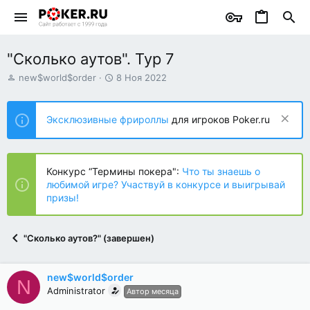
"Сколько аутов". Тур 7
А
Д
new$world$order
8 Ноя 2022
в
а
т
т
о
а
Эксклюзивные фрироллы
для игроков Poker.ru
р
н
т
а
е
ч
м
а
Конкурс “Термины покера":
Что ты знаешь о
ы
л
любимой игре? Участвуй в конкурсе и выигрывай
а
призы!
"Сколько аутов?" (завершен)
new$world$order
N
Administrator
Автор месяца