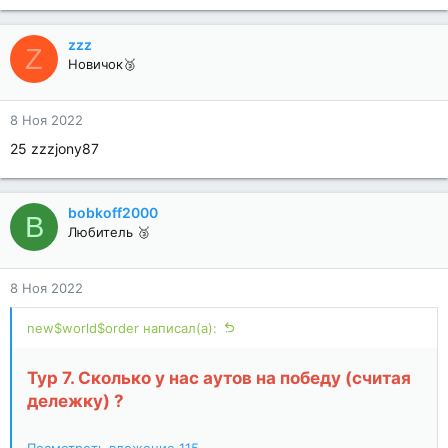
zzz
Z
Новичок🥉
8 Ноя 2022
25 zzzjony87
bobkoff2000
B
Любитель 🥉
8 Ноя 2022
new$world$order написал(а):
Тур 7. Сколько у нас аутов на победу (считая
дележку) ?