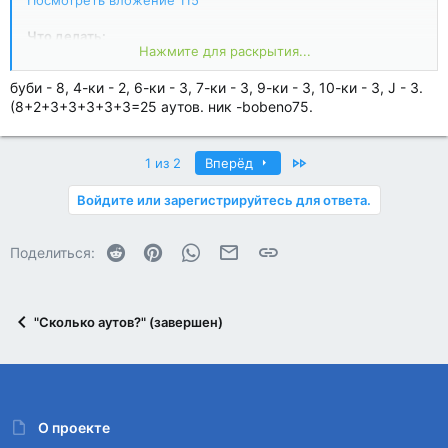
Посмотреть вложение 115
Что делать:
Нажмите для раскрытия...
1. В комментарии к теме напишите свой вариант ответа +
буби - 8, 4-ки - 2, 6-ки - 3, 7-ки - 3, 9-ки - 3, 10-ки - 3, J - 3.
ник на Покердом.
(8+2+3+3+3+3+3=25 аутов. ник -bobeno75.
2. В среду до 13:00 МСК мы объявим правильный ответ и
победителей тура - следите за публикациями.
Приз:
Last
1 из 2
Вперёд
По итогам каждого тура три (3) победителя из числа
Войдите или зарегистрируйтесь для ответа.
правильно ответивших получат по 200 рублей на счет в
Покердом.
Reddit
Pinterest
WhatsApp
Электронная почта
Ссылка
Поделиться:
Правила конкурса
Посмотреть вложение 114
"Сколько аутов?" (завершен)
О проекте