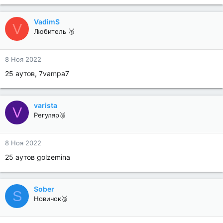
VadimS
V
Любитель 🥈
8 Ноя 2022
25 аутов, 7vampa7
varista
V
Регуляр🥉
8 Ноя 2022
25 аутов golzemina
Sober
S
Новичок🥈