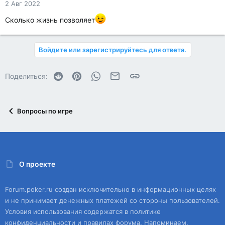
2 Авг 2022
Сколько жизнь позволяет
Войдите или зарегистрируйтесь для ответа.
Reddit
Pinterest
WhatsApp
Электронная почта
Ссылка
Поделиться:
Вопросы по игре
О проекте
Forum.poker.ru создан исключительно в информационных целях
и не принимает денежных платежей со стороны пользователей.
Условия использования содержатся в политике
конфиденциальности и правилах форума. Напоминаем,