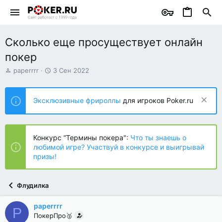
Сколько еще просуществует онлайн
покер
А
Д
paperrrr
3 Сен 2022
в
а
т
т
о
а
Эксклюзивные фрироллы
для игроков Poker.ru
р
н
т
а
е
ч
м
а
Конкурс “Термины покера":
Что ты знаешь о
ы
л
любимой игре? Участвуй в конкурсе и выигрывай
а
призы!
Флудилка
paperrrr
P
ПокерПро🥈