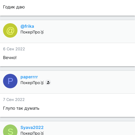
Годик даю
@frika
@
ПокерПро🥉
6 Сен 2022
Вечно!
paperrrr
P
ПокерПро🥈
7 Сен 2022
Глупо так думать
Syava2022
S
ПокерПро🥉