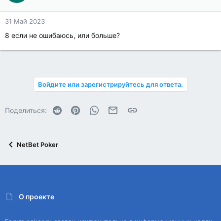
31 Май 2023
8 если не ошибаюсь, или больше?
Войдите или зарегистрируйтесь для ответа.
Reddit
Pinterest
WhatsApp
Электронная почта
Ссылка
Поделиться:
NetBet Poker
О проекте