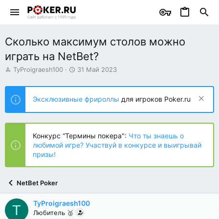
Сколько максимум столов можно
играть на NetBet?
А
Д
TyProigraesh100
31 Май 2023
в
а
т
т
о
а
Эксклюзивные фрироллы
для игроков Poker.ru
р
н
т
а
е
ч
м
а
Конкурс “Термины покера":
Что ты знаешь о
ы
л
любимой игре? Участвуй в конкурсе и выигрывай
а
призы!
NetBet Poker
TyProigraesh100
T
Любитель 🥈