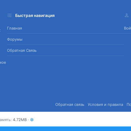
Быстрая навигация
Главная
Вой
х
Форумы
Обратная Связь
мое
Обратная связь
Условия и правила
П
амять
4.72MB