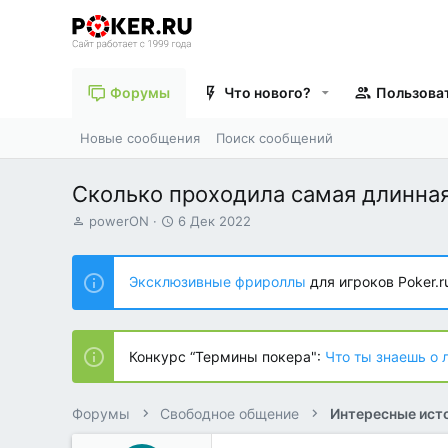
Форумы
Что нового?
Пользова
Новые сообщения
Поиск сообщений
Сколько проходила самая длинная
А
Д
powerON
6 Дек 2022
в
а
т
т
о
а
Эксклюзивные фрироллы
для игроков Poker.r
р
н
т
а
е
ч
м
а
Конкурс “Термины покера":
Что ты знаешь о 
ы
л
а
Форумы
Свободное общение
Интересные исто