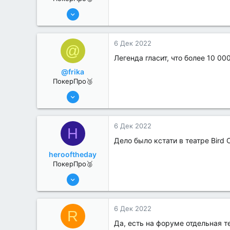
6 Июн 2022
281
1
6 Дек 2022
@
Легенда гласит, что более 10 00
@frika
ПокерПро🥉
6 Июн 2022
222
1
6 Дек 2022
H
Дело было кстати в театре Bird 
herooftheday
ПокерПро🥈
6 Июн 2022
331
1
6 Дек 2022
R
Да, есть на форуме отдельная т