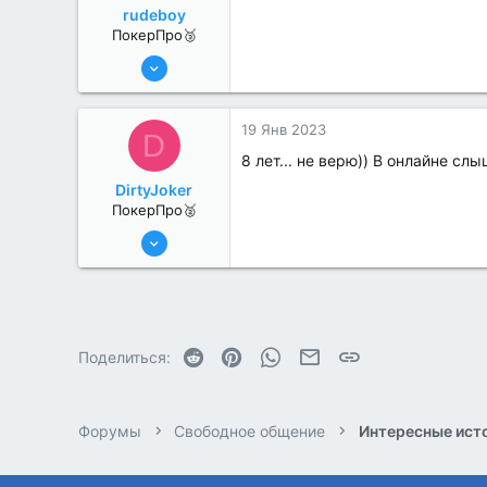
rudeboy
ПокерПро🥉
6 Июн 2022
231
1
19 Янв 2023
D
8 лет... не верю)) В онлайне слы
DirtyJoker
ПокерПро🥈
13 Июн 2022
263
1
Reddit
Pinterest
WhatsApp
Электронная почта
Ссылка
Поделиться:
Форумы
Свободное общение
Интересные исто