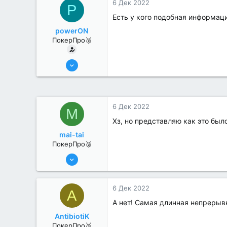
6 Дек 2022
P
Есть у кого подобная информац
powerON
ПокерПро🥈
6 Июн 2022
334
2
6 Дек 2022
M
Хз, но представляю как это был
mai-tai
ПокерПро🥈
6 Июн 2022
294
0
6 Дек 2022
A
А нет! Самая длинная непрерывна
AntibiotiK
ПокерПро🥈