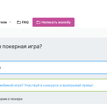
тели
FAQ
Написать жалобу
 покерная игра?
u
любимой игре? Участвуй в конкурсе и выигрывай призы!
рии о покере