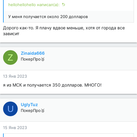
hellohellohello написал(а):
У меня получается около 200 долларов
Дорого как-то. Я плачу вдвое меньше, хотя от города все
зависит
Zinaida666
Z
ПокерПро🥈
13 Янв 2023
я из МСК и получается 350 долларов. МНОГО!
UglyTuz
U
ПокерПро🥈
15 Янв 2023