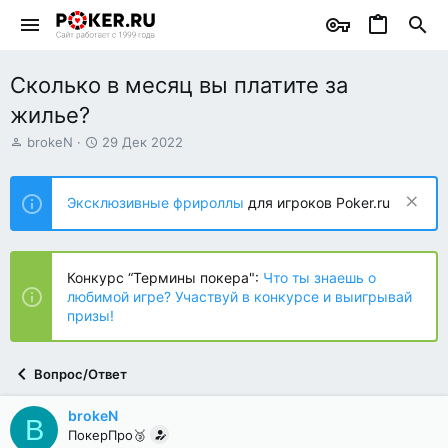
Сколько в месяц вы платите за
жилье?
А
Д
brokeN
29 Дек 2022
в
а
т
т
о
а
Эксклюзивные фрироллы
для игроков Poker.ru
р
н
т
а
е
ч
м
а
Конкурс “Термины покера":
Что ты знаешь о
ы
л
любимой игре? Участвуй в конкурсе и выигрывай
а
призы!
Вопрос/Ответ
brokeN
B
ПокерПро🥉