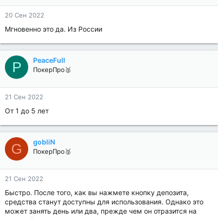
20 Сен 2022
Мгновенно это да. Из России
PeaceFull
P
ПокерПро🥈
21 Сен 2022
От 1 до 5 лет
gobliN
G
ПокерПро🥈
21 Сен 2022
Быстро. После того, как вы нажмете кнопку депозита,
средства станут доступны для использования. Однако это
может занять день или два, прежде чем он отразится на