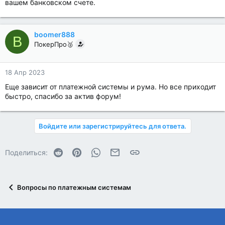
вашем банковском счете.
boomer888
B
ПокерПро🥈
18 Апр 2023
Еще зависит от платежной системы и рума. Но все приходит
быстро, спасибо за актив форум!
Войдите или зарегистрируйтесь для ответа.
Reddit
Pinterest
WhatsApp
Электронная почта
Ссылка
Поделиться:
Вопросы по платежным системам