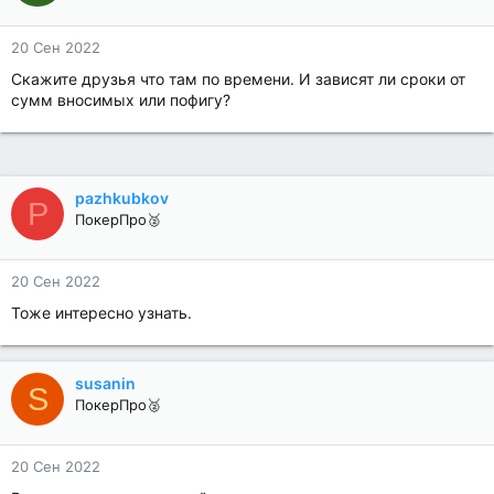
20 Сен 2022
Скажите друзья что там по времени. И зависят ли сроки от
сумм вносимых или пофигу?
pazhkubkov
P
ПокерПро🥈
20 Сен 2022
Тоже интересно узнать.
susanin
S
ПокерПро🥈
20 Сен 2022