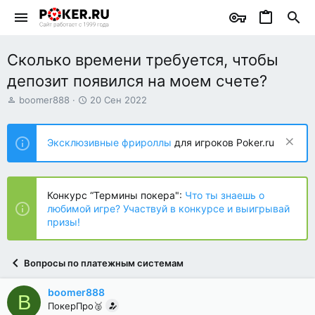
Сколько времени требуется, чтобы
депозит появился на моем счете?
А
Д
boomer888
20 Сен 2022
в
а
т
т
о
а
Эксклюзивные фрироллы
для игроков Poker.ru
р
н
т
а
е
ч
м
а
Конкурс “Термины покера":
Что ты знаешь о
ы
л
любимой игре? Участвуй в конкурсе и выигрывай
а
призы!
Вопросы по платежным системам
boomer888
B
ПокерПро🥈