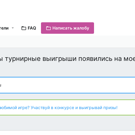
тели
FAQ
Написать жалобу
бы турнирные выигрыши появились на мо
u
любимой игре? Участвуй в конкурсе и выигрывай призы!