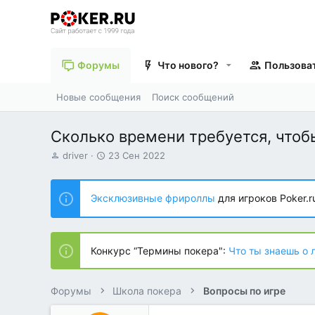
Форумы
Что нового?
Пользова
Новые сообщения
Поиск сообщений
Сколько времени требуется, что
А
Д
driver
23 Сен 2022
в
а
т
т
о
а
Эксклюзивные фрироллы
для игроков Poker.r
р
н
т
а
е
ч
м
а
Конкурс “Термины покера":
Что ты знаешь о 
ы
л
а
Форумы
Школа покера
Вопросы по игре