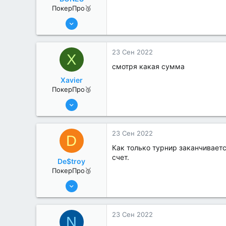
ПокерПро🥉
17 Авг 2022
216
1
23 Сен 2022
X
смотря какая сумма
Xavier
ПокерПро🥉
17 Авг 2022
217
2
23 Сен 2022
D
Как только турнир заканчивает
счет.
De$troy
ПокерПро🥉
17 Авг 2022
208
0
23 Сен 2022
N