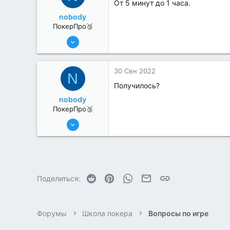
От 5 минут до 1 часа.
nobody
ПокерПро🥉
17 Авг 2022
188
1
30 Сен 2022
N
Получилось?
nobody
ПокерПро🥉
17 Авг 2022
188
1
Reddit
Pinterest
WhatsApp
Электронная почта
Ссылка
Поделиться:
Форумы
Школа покера
Вопросы по игре