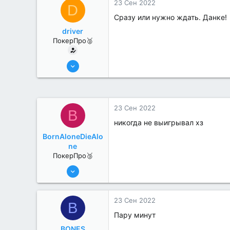
23 Сен 2022
D
Сразу или нужно ждать. Данке!
driver
ПокерПро🥈
17 Авг 2022
273
2
23 Сен 2022
B
никогда не выигрывал хз
BornAloneDieAlo
ne
ПокерПро🥉
17 Авг 2022
216
0
23 Сен 2022
B
Пару минут
BONES