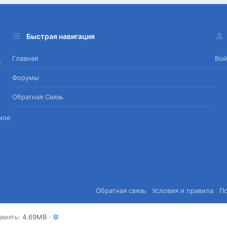
Быстрая навигация
Главная
Вой
х
Форумы
Обратная Связь
мое
Обратная связь
Условия и правила
П
амять
4.69MB