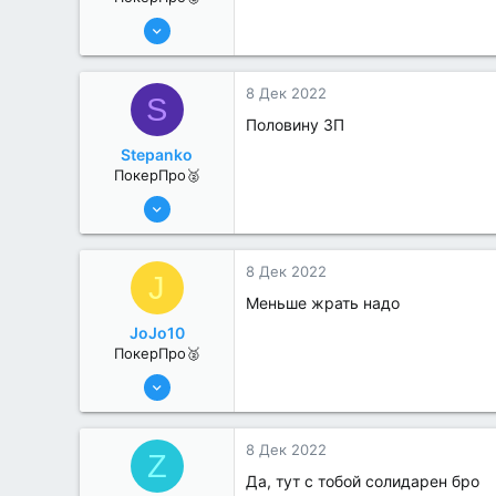
6 Июн 2022
368
0
8 Дек 2022
S
Половину ЗП
Stepanko
ПокерПро🥈
13 Июн 2022
279
1
8 Дек 2022
J
Меньше жрать надо
JoJo10
ПокерПро🥈
13 Июн 2022
359
3
8 Дек 2022
Z
Да, тут с тобой солидарен бро