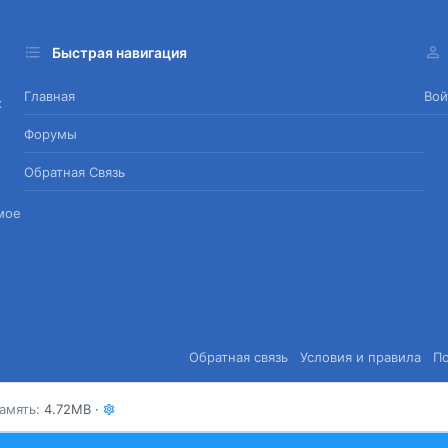
Быстрая навигация
Главная
Вой
х
Форумы
Обратная Связь
мое
Обратная связь
Условия и правила
П
амять
4.72MB