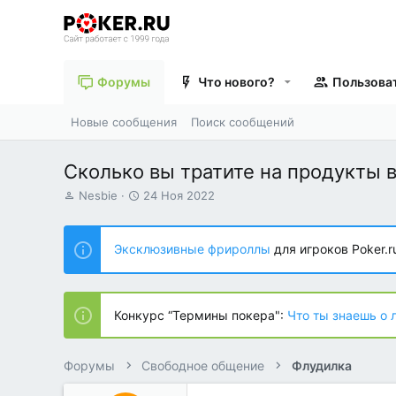
Форумы
Что нового?
Пользова
Новые сообщения
Поиск сообщений
Сколько вы тратите на продукты 
А
Д
Nesbie
24 Ноя 2022
в
а
т
т
о
а
Эксклюзивные фрироллы
для игроков Poker.r
р
н
т
а
е
ч
м
а
Конкурс “Термины покера":
Что ты знаешь о 
ы
л
а
Форумы
Свободное общение
Флудилка