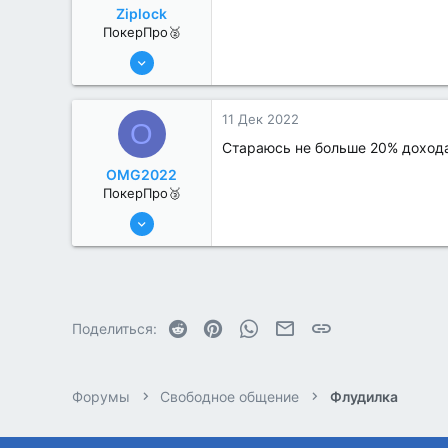
Ziplock
ПокерПро🥈
13 Июн 2022
354
0
11 Дек 2022
O
Стараюсь не больше 20% доход
OMG2022
ПокерПро🥉
25 Июл 2022
224
0
Reddit
Pinterest
WhatsApp
Электронная почта
Ссылка
Поделиться:
Форумы
Свободное общение
Флудилка