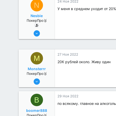
24 Ноя 2022
N
У меня в среднем уходит от 20%
Nesbie
ПокерПро🥈
13 Июн 2022
380
0
27 Ноя 2022
M
20К рублей около. Живу один
Monsterrr
ПокерПро🥉
17 Авг 2022
179
0
29 Ноя 2022
B
по всякому. главное на алкоголь
boomer888
ПокерПро🥈