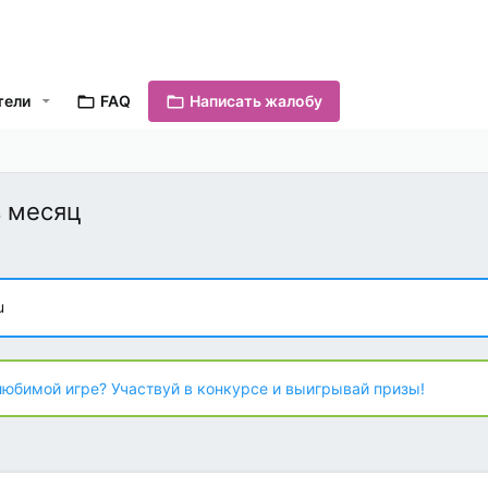
тели
FAQ
Написать жалобу
в месяц
u
любимой игре? Участвуй в конкурсе и выигрывай призы!