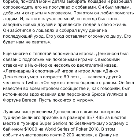
борьбе, помогал моим детям выбирать лошадей и разрешал
сопровождать его на прогулках с собаками. Он был милым,
добрым и открытым человеком. При этом он любил помогать
людям. И, как и в случае со мной, он всегда был готов
заводить новых друзей и привлекать людей в свою жизнь.
Он заботился о лошадях и собирал кучу денег на
последующий уход. Его уход оставляет огромную дыру. Его
будет нам не хватать».
Еще многие с теплотой вспоминали игрока. Денкенсон был
связан с подпольными покерными играми с высокими
ставками в Нью-Йорке несколько десятилетий назад.
«Легендарный спортивный игрок и игрок Алан «Динк»
Денкенсон умер в возрасте 69 лет», — написал другой
человек в Twitter. «Он мужественно боролся с раком. Он был
известен во всем игровом сообществе и, как говорили, был
источником вдохновения для персонажа Брюса Уиллиса в
Фортуне Вегаса. Пусть покоится с миром».
Лучшим выступлением Денкенсона в живом покерном
турнире были его призовые в размере $57 465 за шестое
место в турнире Super Seniors по безлимитному холдему с
бай-ином $1000 на World Series of Poker 2018. В этом
событии участвовало почти 2 200 человек, а Динку не