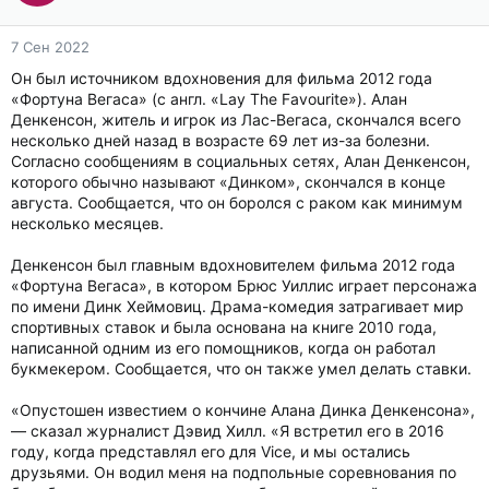
7 Сен 2022
Он был источником вдохновения для фильма 2012 года
«Фортуна Вегаса» (с англ. «Lay The Favourite»). Алан
Денкенсон, житель и игрок из Лас-Вегаса, скончался всего
несколько дней назад в возрасте 69 лет из-за болезни.
Согласно сообщениям в социальных сетях, Алан Денкенсон,
которого обычно называют «Динком», скончался в конце
августа. Сообщается, что он боролся с раком как минимум
несколько месяцев.
Денкенсон был главным вдохновителем фильма 2012 года
«Фортуна Вегаса», в котором Брюс Уиллис играет персонажа
по имени Динк Хеймовиц. Драма-комедия затрагивает мир
спортивных ставок и была основана на книге 2010 года,
написанной одним из его помощников, когда он работал
букмекером. Сообщается, что он также умел делать ставки.
«Опустошен известием о кончине Алана Динка Денкенсона»,
— сказал журналист Дэвид Хилл. «Я встретил его в 2016
году, когда представлял его для Vice, и мы остались
друзьями. Он водил меня на подпольные соревнования по