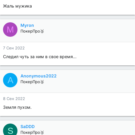
Жаль мужика
Myron
M
ПокерПро🥈
7 Сен 2022
Следил чуть за ним в свое время...
Anonymous2022
A
ПокерПро🥈
8 Сен 2022
Земля пухом.
SaDDD
S
ПокерПро🥉