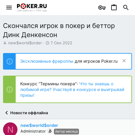
Скончался игрок в покер и беттор
Динк Денкенсон
А
Д
new$world$order
7 Сен 2022
в
а
т
т
о
а
Эксклюзивные фрироллы
для игроков Poker.ru
р
н
т
а
е
ч
м
а
Конкурс “Термины покера":
Что ты знаешь о
ы
л
любимой игре? Участвуй в конкурсе и выигрывай
а
призы!
Новости оффлайна
new$world$order
N
Administrator
Автор месяца