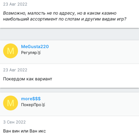
23 Авг 2022
Возможно, малость не по адресу, но в каком казино
наибольший ассортимент по слотам и другим видам игр?
MeGusta220
M
Регуляр🥉
23 Авг 2022
Покердом как вариант
more$$$
M
ПокерПро🥈
3 Сен 2022
Ван вин или Ван икс