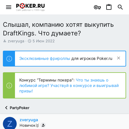
Слышал, компанию хотят выкупить
DraftKings. Что думаете?
А
Д
zveryuga
5 Июн 2022
в
а
т
т
о
а
Эксклюзивные фрироллы
для игроков Poker.ru
р
н
т
а
е
ч
м
а
Конкурс “Термины покера":
Что ты знаешь о
ы
л
любимой игре? Участвуй в конкурсе и выигрывай
а
призы!
PartyPoker
zveryuga
Z
Новичок🥇