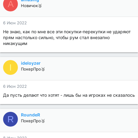
A
Новичок🥈
6 Июн 2022
Не знаю, как по мне все эти покупки-перекупки не ударяют
прям настолько сильно, чтобы рум стал внезапно
никакущим
ideloyzer
I
ПокерПро🥈
6 Июн 2022
Да пусть делают что хотят - лишь бы на игроках не сказалось
RoundeR
R
ПокерПро🥈