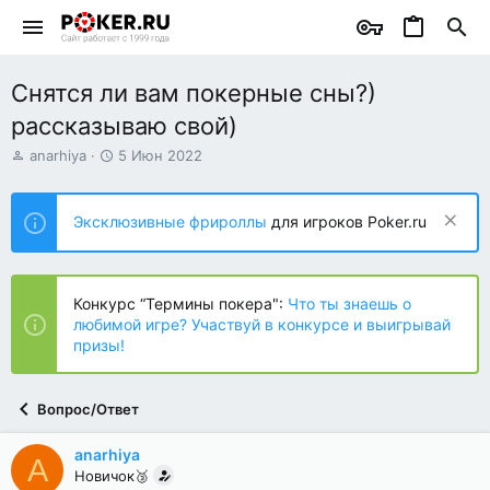
Снятся ли вам покерные сны?)
рассказываю свой)
А
Д
anarhiya
5 Июн 2022
в
а
т
т
о
а
Эксклюзивные фрироллы
для игроков Poker.ru
р
н
т
а
е
ч
м
а
Конкурс “Термины покера":
Что ты знаешь о
ы
л
любимой игре? Участвуй в конкурсе и выигрывай
а
призы!
Вопрос/Ответ
anarhiya
A
Новичок🥉