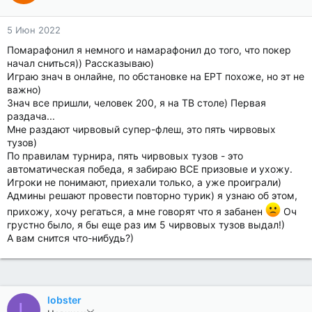
5 Июн 2022
Помарафонил я немного и намарафонил до того, что покер
начал сниться)) Рассказываю)
Играю знач в онлайне, по обстановке на ЕРТ похоже, но эт не
важно)
Знач все пришли, человек 200, я на ТВ столе) Первая
раздача...
Мне раздают чирвовый супер-флеш, это пять чирвовых
тузов)
По правилам турнира, пять чирвовых тузов - это
автоматическая победа, я забираю ВСЕ призовые и ухожу.
Игроки не понимают, приехали только, а уже проиграли)
Админы решают провести повторно турик) я узнаю об этом,
прихожу, хочу регаться, а мне говорят что я забанен
Оч
грустно было, я бы еще раз им 5 чирвовых тузов выдал!)
А вам снится что-нибудь?)
lobster
L