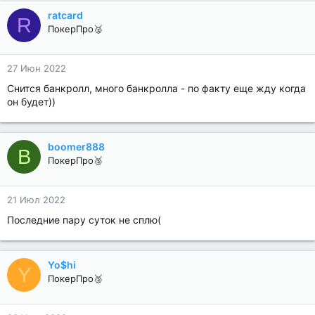
ratcard
R
ПокерПро🥈
27 Июн 2022
Снится банкролл, много банкролла - по факту еще жду когда
он будет))
boomer888
B
ПокерПро🥈
21 Июл 2022
Последние пару суток не сплю(
Yo$hi
Y
ПокерПро🥈