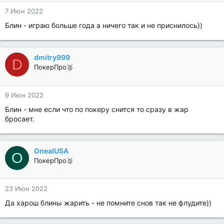
7 Июн 2022
Блин - играю больше года а ничего так и не приснилось))
dmitry999
D
ПокерПро🥈
9 Июн 2022
Блин - мне если что по покеру снится то сразу в жар
бросает.
OnealUSA
O
ПокерПро🥈
23 Июн 2022
Да харош блины жарить - не помните снов так не флудите))