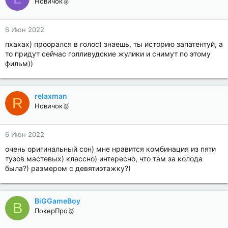
Новичок🥈
6 Июн 2022
пхахах) проорался в голос) знаешь, ты историю запатентуй, а
то придут сейчас голливудские жулики и снимут по этому
фильм))
relaxman
R
Новичок🥇
6 Июн 2022
очень оригинальный сон) мне нравится комбинация из пяти
тузов мастевых) классно) интересно, что там за колода
была?) размером с девятиэтажку?)
BiGGameBoy
B
ПокерПро🥇