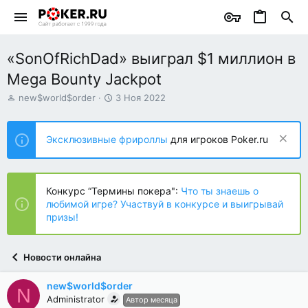
«SonOfRichDad» выиграл $1 миллион в
Mega Bounty Jackpot
А
Д
new$world$order
3 Ноя 2022
в
а
т
т
о
а
Эксклюзивные фрироллы
для игроков Poker.ru
р
н
т
а
е
ч
м
а
Конкурс “Термины покера":
Что ты знаешь о
ы
л
любимой игре? Участвуй в конкурсе и выигрывай
а
призы!
Новости онлайна
new$world$order
N
Administrator
Автор месяца