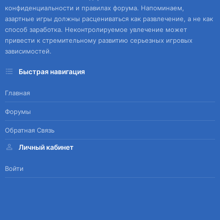
конфиденциальности и правилах форума. Напоминаем,
азартные игры должны расцениваться как развлечение, а не как
способ заработка. Неконтролируемое увлечение может
привести к стремительному развитию серьезных игровых
зависимостей.
Быстрая навигация
Главная
Форумы
Обратная Связь
Личный кабинет
Войти