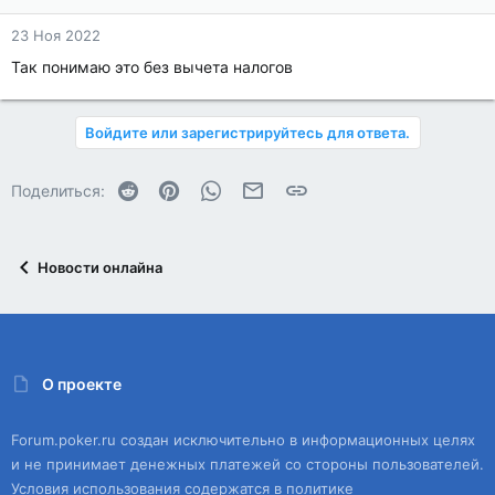
23 Ноя 2022
Так понимаю это без вычета налогов
Войдите или зарегистрируйтесь для ответа.
Reddit
Pinterest
WhatsApp
Электронная почта
Ссылка
Поделиться:
Новости онлайна
О проекте
Forum.poker.ru создан исключительно в информационных целях
и не принимает денежных платежей со стороны пользователей.
Условия использования содержатся в политике