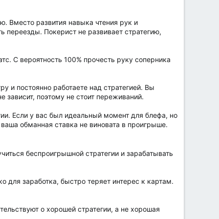
ю. Вместо развития навыка чтения рук и
ь переезды. Покерист не развивает стратегию,
натс. С вероятность 100% прочесть руку соперника
ру и постоянно работаете над стратегией. Вы
не зависит, поэтому не стоит переживаний.
ии. Если у вас был идеальный момент для блефа, но
 ваша обманная ставка не виновата в проигрыше.
аучиться беспроигрышной стратегии и зарабатывать
о для заработка, быстро теряет интерес к картам.
тельствуют о хорошей стратегии, а не хорошая