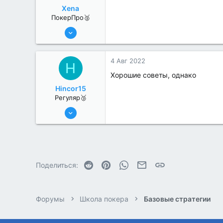
Xena
ПокерПро🥈
25 Июл 2022
397
0
4 Авг 2022
H
Хорошие советы, однако
Hincor15
Регуляр🥉
19 Июл 2022
58
1
Reddit
Pinterest
WhatsApp
Электронная почта
Ссылка
Поделиться:
Форумы
Школа покера
Базовые стратегии