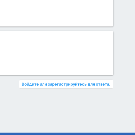
Войдите или зарегистрируйтесь для ответа.