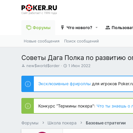
Форумы
Что нового?
Пользова
Новые сообщения
Поиск сообщений
Советы Дага Полка по развитию 
А
Д
new$world$order
1 Июн 2022
в
а
т
т
о
а
Эксклюзивные фрироллы
для игроков Poker.r
р
н
т
а
е
ч
м
а
Конкурс “Термины покера":
Что ты знаешь о 
ы
л
а
Форумы
Школа покера
Базовые стратегии