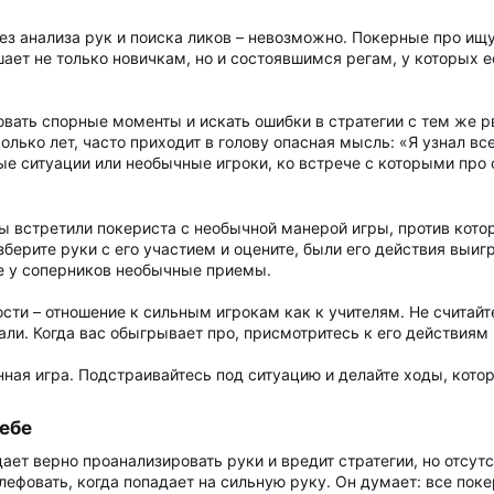
з анализа рук и поиска ликов – невозможно. Покерные про ищут
ет не только новичкам, но и состоявшимся регам, у которых е
овать спорные моменты и искать ошибки в стратегии с тем же р
олько лет, часто приходит в голову опасная мысль: «Я узнал все
е ситуации или необычные игроки, ко встрече с которыми про 
вы встретили покериста с необычной манерой игры, против кото
зберите руки с его участием и оцените, были его действия выи
те у соперников необычные приемы.
ости – отношение к сильным игрокам как к учителям. Не считайт
ли. Когда вас обыгрывает про, присмотритесь к его действиям и
нная игра. Подстраивайтесь под ситуацию и делайте ходы, кот
ебе​
ет верно проанализировать руки и вредит стратегии, но отсутс
ефовать, когда попадает на сильную руку. Он думает: все покер