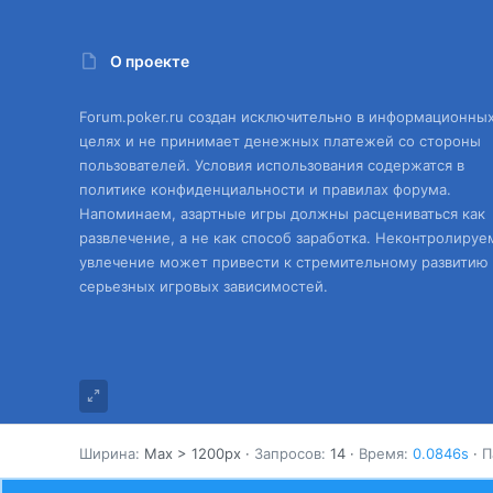
О проекте
Forum.poker.ru создан исключительно в информационны
целях и не принимает денежных платежей со стороны
пользователей. Условия использования содержатся в
политике конфиденциальности и правилах форума.
Напоминаем, азартные игры должны расцениваться как
развлечение, а не как способ заработка. Неконтролируе
увлечение может привести к стремительному развитию
серьезных игровых зависимостей.
Ширина
Запросов
14
Время
0.0846s
П