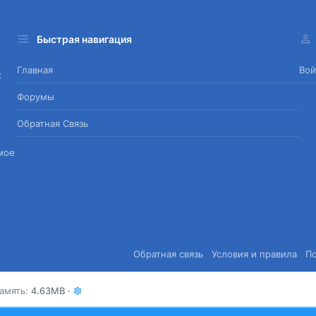
Быстрая навигация
Главная
Вой
х
Форумы
Обратная Связь
мое
Обратная связь
Условия и правила
П
амять
4.63MB