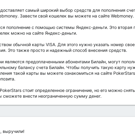
предоставляет самый широкий выбор средств для пополнения сче
bmoney. Завести свой кошелек вы можете на сайте Webmoney. Э
я пополнение с помощью системы Яндекс-деньги. Это вторая 
елек можно на сайте Яндекс-деньги.
ством обычной карты VISA. Для этого нужно указать номер свое
вия. Это также просто и надежный способ внесения средств.
о они являются предоплаченными абонентами Билайн, могут попол
ильному балансу счета Билайн. Чтобы получить такую карту нуж
ения такой карты вы можете ознакомиться на сайте PokerStars,
позита.
PokerStars стоит определенное ограничение, но его можно снять,
вы сможете внести неограниченную сумму денег.
, выручили!