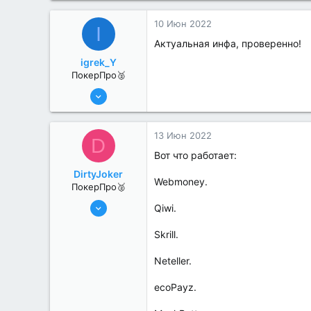
1
10 Июн 2022
I
Актуальная инфа, проверенно!
igrek_Y
ПокерПро🥈
6 Июн 2022
352
2
13 Июн 2022
D
Вот что работает:
DirtyJoker
Webmoney.
ПокерПро🥈
13 Июн 2022
Qiwi.
263
Skrill.
1
Neteller.
ecoPayz.