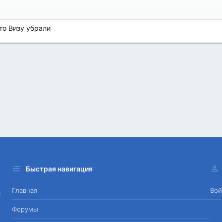
то Визу убрали
Быстрая навигация
Главная
Вой
х
Форумы