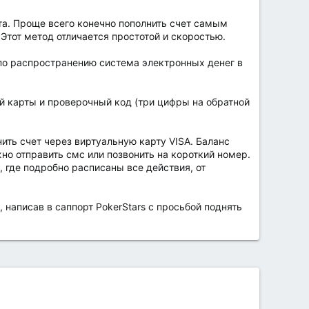
та. Проще всего конечно пополнить счет самым
тот метод отличается простотой и скоростью.
по распространению система электронных денег в
й карты и проверочный код (три цифры на обратной
нить счет через виртуальную карту VISA. Баланс
но отправить смс или позвонить на короткий номер.
 где подробно расписаны все действия, от
 написав в саппорт PokerStars с просьбой поднять