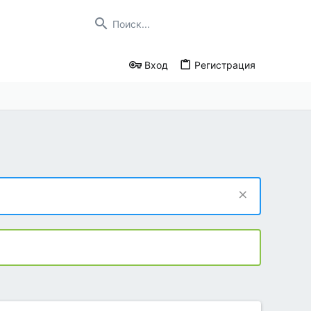
Вход
Регистрация