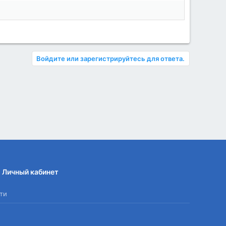
Войдите или зарегистрируйтесь для ответа.
Личный кабинет
ти