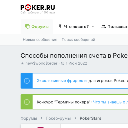
Форумы
Что нового?
Пользова
Новые сообщения
Поиск сообщений
Способы пополнения счета в Poke
А
Д
new$world$order
1 Июн 2022
в
а
т
т
о
а
Эксклюзивные фрироллы
для игроков Poker.r
р
н
т
а
е
ч
м
а
Конкурс “Термины покера":
Что ты знаешь о 
ы
л
а
Форумы
Покер-румы
PokerStars