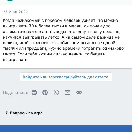
28 Июн 2022
Когда незнакомый с покером человек узнает что можно
выигрывать 30 и более тысяч в месяц, он почему то
автоматически делает выводы, что одну тысячу в месяц
научится выигрывать легко. А на самом деле разница не
велика, чтобы говорить о стабильном выигрыше одной
тысячи или тридцати, нужно времени потратить одинаково
много. Если тебе нужны сильно деньги, то будешь
выигрывать.
Войдите или зарегистрируйтесь для ответа.
Reddit
Pinterest
WhatsApp
Электронная почта
Ссылка
Поделиться:
Вопросы по игре