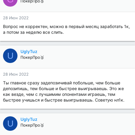
ПокерПро🥈
28 Июн 2022
Вопрос не корректен, можно в первый месяц заработать 1к,
а потом за неделю все слить.
UglyTuz
U
ПокерПро🥈
28 Июн 2022
Ты главное сразу задепозичивай побольше, чем больше
депозитишь, тем больше и быстрее выигрываешь. Это же
как везде, чем с лучшимим опонентами играешь, тем
быстрее учишься и быстрее выигрываешь. Советую нл1к.
UglyTuz
U
ПокерПро🥈