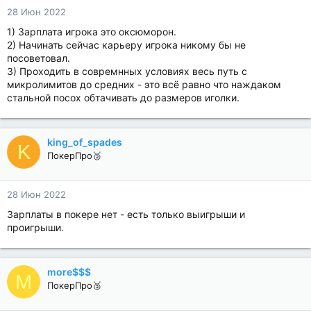
28 Июн 2022
1) Зарплата игрока это оксюморон.
2) Начинать сейчас карьеру игрока никому бы не
посоветовал.
3) Проходить в совремнных условиях весь путь с
микролимитов до средних - это всё равно что наждаком
стальной посох обтачивать до размеров иголки.
king_of_spades
K
ПокерПро🥈
28 Июн 2022
Зарплаты в покере нет - есть только выигрыши и
проигрыши.
more$$$
M
ПокерПро🥈