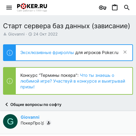
Старт сервера баз данных (зависание)
А
Д
Giovanni
24 Окт 2022
в
а
т
т
о
а
Эксклюзивные фрироллы
для игроков Poker.ru
р
н
т
а
е
ч
м
а
Конкурс “Термины покера":
Что ты знаешь о
ы
л
любимой игре? Участвуй в конкурсе и выигрывай
а
призы!
Общие вопросы по софту
Giovanni
G
ПокерПро🥇