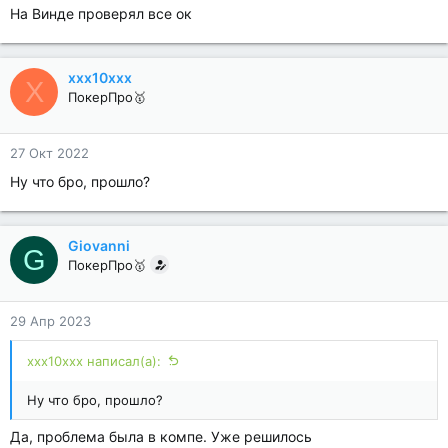
На Винде проверял все ок
xxx10xxx
X
ПокерПро🥇
27 Окт 2022
Ну что бро, прошло?
Giovanni
G
ПокерПро🥇
29 Апр 2023
xxx10xxx написал(а):
Ну что бро, прошло?
Да, проблема была в компе. Уже решилось